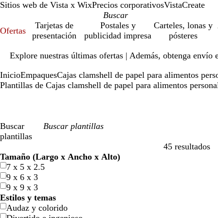
Sitios web de Vista x Wix
Precios corporativos
VistaCreate
Tarjetas de
Postales y
Carteles, lonas y
Ofertas
presentación
publicidad impresa
pósteres
Diapositiva
Explore nuestras últimas ofertas | Además, obtenga envío 
1
de
Inicio
Empaques
Cajas clamshell de papel para alimentos pers
1
Plantillas de Cajas clamshell de papel para alimentos persona
Buscar
plantillas
45 resultados
Filtros
Tamaño (Largo x Ancho x Alto)
7 x 5 x 2.5
9 x 6 x 3
9 x 9 x 3
Estilos y temas
Audaz y colorido