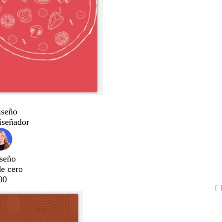
iseño
iseñador
seño
de cero
00