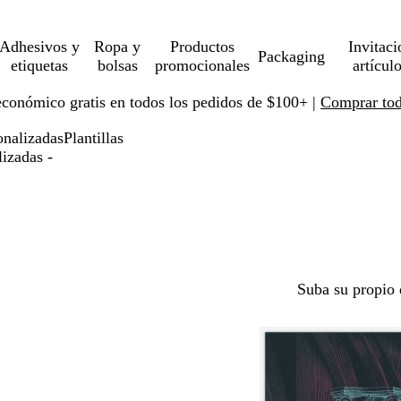
Adhesivos y
Ropa y
Productos
Invitaci
Packaging
etiquetas
bolsas
promocionales
artícul
económico gratis en todos los pedidos de $100+ |
Comprar toda
onalizadas
Plantillas
lizadas -
Suba su propio 