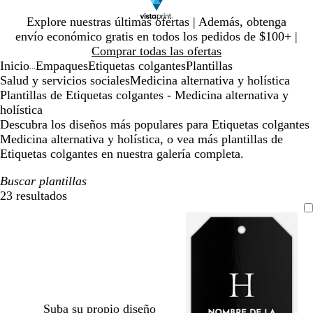
Diapositiva
Explore nuestras últimas ofertas | Además, obtenga
1
envío económico gratis en todos los pedidos de $100+ |
de
Comprar todas las ofertas
1
Inicio
Empaques
Etiquetas colgantes
Plantillas
...
Salud y servicios sociales
Medicina alternativa y holística
Plantillas de Etiquetas colgantes - Medicina alternativa y
holística
Descubra los diseños más populares para Etiquetas colgantes
Medicina alternativa y holística, o vea más plantillas de
Etiquetas colgantes en nuestra galería completa.
Buscar plantillas
23 resultados
Filtros
Suba su propio diseño