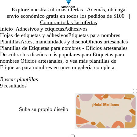
Diapositiva
Explore nuestras últimas ofertas | Además, obtenga
1
envío económico gratis en todos los pedidos de $100+ |
de
Comprar todas las ofertas
1
Inicio
Adhesivos y etiquetas
Adhesivos
...
Hojas de etiquetas y adhesivos
Etiquetas para nombres
Plantillas
Artes, manualidades y diseño
Oficios artesanales
Plantillas de Etiquetas para nombres - Oficios artesanales
Descubra los diseños más populares para Etiquetas para
nombres Oficios artesanales, o vea más plantillas de
Etiquetas para nombres en nuestra galería completa.
Buscar plantillas
9 resultados
Filtros
Suba su propio diseño
t
t
t
t