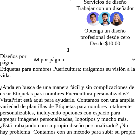
u
Servicios de diseño
Cargando
m
Trabajar con un diseñador
a
d
e
Obtenga un diseño
m
profesional desde cero
a
c
c
c
c
Desde $10.00
r
r
r
r
r
1
Página
e
e
e
e
Diseños por
1
m
m
m
m
página
a
a
a
a
Etiquetas para nombres Puericultura: traigamos su visión a la
vida.
¿Anda en busca de una manera fácil y sin complicaciones de
crear Etiquetas para nombres Puericultura personalizados?
VistaPrint está aquí para ayudarle. Contamos con una amplia
variedad de plantillas de Etiquetas para nombres totalmente
personalizables, incluyendo opciones con espacio para
agregar imágenes personalizadas, logotipos y mucho más.
¿Está trabajando con su propio diseño personalizado? ¡No
hay problema! Contamos con un método para subir su propio