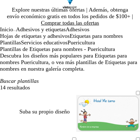
Diapositiva
Explore nuestras últimas ofertas | Además, obtenga
1
envío económico gratis en todos los pedidos de $100+ |
de
Comprar todas las ofertas
1
Inicio
Adhesivos y etiquetas
Adhesivos
...
Hojas de etiquetas y adhesivos
Etiquetas para nombres
Plantillas
Servicios educativos
Puericultura
Plantillas de Etiquetas para nombres - Puericultura
Descubra los diseños más populares para Etiquetas para
nombres Puericultura, o vea más plantillas de Etiquetas para
nombres en nuestra galería completa.
Buscar plantillas
14 resultados
Filtros
Suba su propio diseño