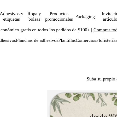
Adhesivos y
Ropa y
Productos
Invitaci
Packaging
etiquetas
bolsas
promocionales
artícul
económico gratis en todos los pedidos de $100+ |
Comprar toda
adhesivos
Planchas de adhesivos
Plantillas
Comercios
Floristería
Suba su propio 