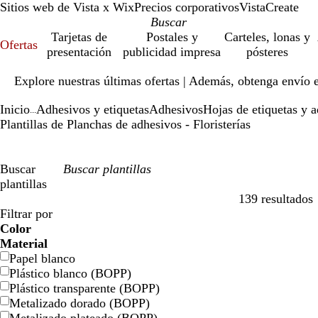
Sitios web de Vista x Wix
Precios corporativos
VistaCreate
Tarjetas de
Postales y
Carteles, lonas y
Ofertas
presentación
publicidad impresa
pósteres
Diapositiva
Explore nuestras últimas ofertas | Además, obtenga envío 
1
de
Inicio
Adhesivos y etiquetas
Adhesivos
Hojas de etiquetas y 
1
...
Plantillas de Planchas de adhesivos - Floristerías
Buscar
plantillas
139 resultados
Filtros
Filtrar por
Color
a
a
v
v
a
a
n
n
r
r
g
g
b
b
n
n
m
m
c
c
v
v
r
r
Material
z
z
e
e
m
m
a
a
o
o
r
r
l
l
e
e
a
a
r
r
i
i
o
o
Papel blanco
u
u
r
r
a
a
r
r
j
j
i
i
a
a
g
g
r
r
e
e
o
o
s
s
Plástico blanco (BOPP)
l
l
d
d
r
r
a
a
o
o
s
s
n
n
r
r
r
r
m
m
l
l
a
a
Plástico transparente (BOPP)
e
e
i
i
n
n
c
c
o
o
ó
ó
a
a
e
e
Metalizado dorado (BOPP)
l
l
j
j
o
o
n
n
t
t