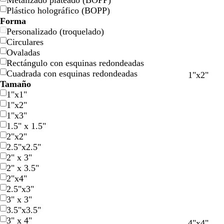
Metalizado plateado (BOPP)
l
l
a
a
a
a
Plástico holográfico (BOPP)
o
o
Forma
Personalizado (troquelado)
Circulares
Ovaladas
Rectángulo con esquinas redondeadas
Cuadrada con esquinas redondeadas
c
v
n
1"x2"
Tamaño
r
e
e
1"x1"
e
r
g
1"x2"
m
d
r
1"x3"
a
e
o
1.5" x 1.5"
b
2"x2"
o
2.5"x2.5"
s
2" x 3"
q
2" x 3.5"
u
2"x4"
e
2.5"x3"
3" x 3"
3.5"x3.5"
3" x 4"
n
r
a
r
a
b
a
p
v
4"x4"