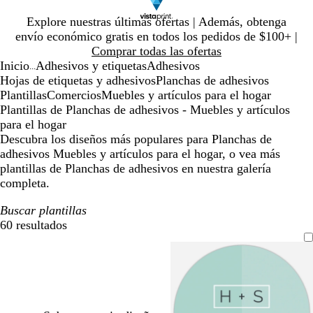
Diapositiva
Explore nuestras últimas ofertas | Además, obtenga
1
envío económico gratis en todos los pedidos de $100+ |
de
Comprar todas las ofertas
1
Inicio
Adhesivos y etiquetas
Adhesivos
...
Hojas de etiquetas y adhesivos
Planchas de adhesivos
Plantillas
Comercios
Muebles y artículos para el hogar
Plantillas de Planchas de adhesivos - Muebles y artículos
para el hogar
Descubra los diseños más populares para Planchas de
adhesivos Muebles y artículos para el hogar, o vea más
plantillas de Planchas de adhesivos en nuestra galería
completa.
Buscar plantillas
60 resultados
Filtros