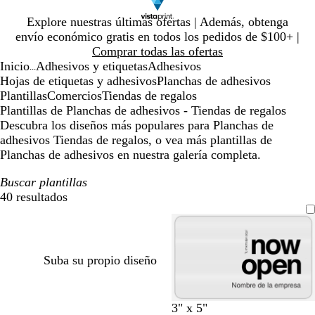
Diapositiva
Explore nuestras últimas ofertas | Además, obtenga
1
envío económico gratis en todos los pedidos de $100+ |
de
Comprar todas las ofertas
1
Inicio
Adhesivos y etiquetas
Adhesivos
...
Hojas de etiquetas y adhesivos
Planchas de adhesivos
Plantillas
Comercios
Tiendas de regalos
Plantillas de Planchas de adhesivos - Tiendas de regalos
Descubra los diseños más populares para Planchas de
adhesivos Tiendas de regalos, o vea más plantillas de
Planchas de adhesivos en nuestra galería completa.
Buscar plantillas
40 resultados
Filtros
Suba su propio diseño
n
r
a
r
a
b
a
p
v
3" x 5"