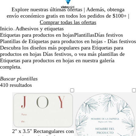
Diapositiva
Explore nuestras últimas ofertas | Además, obtenga
1
envío económico gratis en todos los pedidos de $100+ |
de
Comprar todas las ofertas
1
Inicio
Adhesivos y etiquetas
...
Etiquetas para productos en hojas
Plantillas
Días festivos
Plantillas de Etiquetas para productos en hojas - Días festivos
Descubra los diseños más populares para Etiquetas para
productos en hojas Días festivos, o vea más plantillas de
Etiquetas para productos en hojas en nuestra galería
completa.
Buscar plantillas
410 resultados
Filtros
b
b
b
b
b
b
b
2" x 3.5" Rectangulares con