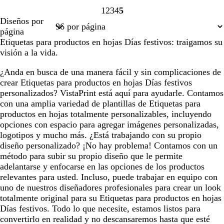
1
2
3
4
5
Página
Página
Página
Página
Página
Diseños por
1
2
3
4
5
página
Etiquetas para productos en hojas Días festivos: traigamos su
visión a la vida.
¿Anda en busca de una manera fácil y sin complicaciones de
crear Etiquetas para productos en hojas Días festivos
personalizados? VistaPrint está aquí para ayudarle. Contamos
con una amplia variedad de plantillas de Etiquetas para
productos en hojas totalmente personalizables, incluyendo
opciones con espacio para agregar imágenes personalizadas,
logotipos y mucho más. ¿Está trabajando con su propio
diseño personalizado? ¡No hay problema! Contamos con un
método para subir su propio diseño que le permite
adelantarse y enfocarse en las opciones de los productos
relevantes para usted. Incluso, puede trabajar en equipo con
uno de nuestros diseñadores profesionales para crear un look
totalmente original para su Etiquetas para productos en hojas
Días festivos. Todo lo que necesite, estamos listos para
convertirlo en realidad y no descansaremos hasta que esté