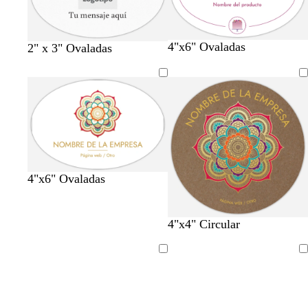
c
n
o
a
a
a
o
a
o
u
o
s
r
r
r
r
t
r
q
o
o
o
o
a
o
u
m
m
n
m
n
4"x6" Ovaladas
2" x 3" Ovaladas
e
a
a
a
a
a
g
l
r
l
r
e
v
a
v
a
n
a
n
a
n
t
j
j
a
a
a
4"x6" Ovaladas
4"x4" Circular
Cargando
Cargando