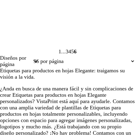
1
3
4
5
6
Página
Página
Página
Página
Página
Diseños por
1
3
4
5
6
página
Etiquetas para productos en hojas Elegante: traigamos su
visión a la vida.
¿Anda en busca de una manera fácil y sin complicaciones de
crear Etiquetas para productos en hojas Elegante
personalizados? VistaPrint está aquí para ayudarle. Contamos
con una amplia variedad de plantillas de Etiquetas para
productos en hojas totalmente personalizables, incluyendo
opciones con espacio para agregar imágenes personalizadas,
logotipos y mucho más. ¿Está trabajando con su propio
diseño personalizado? ¡No hay problema! Contamos con un