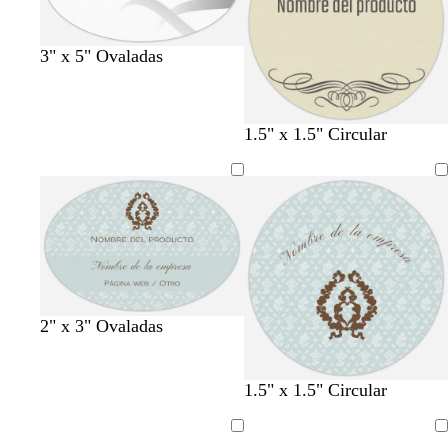
o
a
c
z
n
d
u
u
o
o
r
l
3" x 5" Ovaladas
o
a
d
o
t
n
g
1.5" x 1.5" Circular
o
e
r
s
g
i
t
r
s
a
o
c
d
l
o
a
r
o
2" x 3" Ovaladas
1.5" x 1.5" Circular
Cargando
Cargando