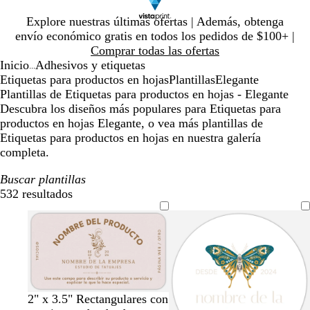
Diapositiva
Explore nuestras últimas ofertas | Además, obtenga
1
envío económico gratis en todos los pedidos de $100+ |
de
Comprar todas las ofertas
1
Inicio
Adhesivos y etiquetas
...
Etiquetas para productos en hojas
Plantillas
Elegante
Plantillas de Etiquetas para productos en hojas - Elegante
Descubra los diseños más populares para Etiquetas para
productos en hojas Elegante, o vea más plantillas de
Etiquetas para productos en hojas en nuestra galería
completa.
Buscar plantillas
532 resultados
Filtros
c
v
n
t
g
2" x 3.5" Rectangulares con