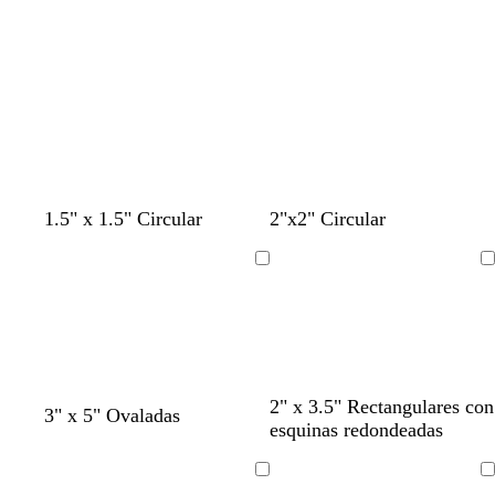
1.5" x 1.5" Circular
2"x2" Circular
Cargando
Cargando
g
c
g
c
2" x 3.5" Rectangulares con
g
c
g
c
3" x 5" Ovaladas
r
r
r
r
esquinas redondeadas
r
r
r
r
i
e
i
e
i
e
i
e
s
m
s
m
s
m
s
m
Cargando
Cargando