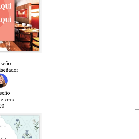
iseño
iseñador
seño
de cero
00