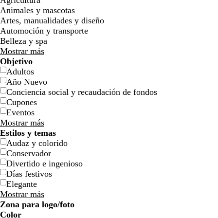
Agricultura
Animales y mascotas
Artes, manualidades y diseño
Automoción y transporte
Belleza y spa
Mostrar más
Objetivo
Adultos
g
b
a
a
g
p
r
Año Nuevo
r
l
z
z
r
ú
o
Conciencia social y recaudación de fondos
i
a
u
u
i
r
s
Cupones
s
n
l
l
s
p
a
Eventos
c
c
c
o
c
u
c
Mostrar más
l
o
l
s
l
r
l
Estilos y temas
a
a
c
a
a
a
Audaz y colorido
r
r
u
r
o
r
Conservador
o
o
r
o
s
o
Divertido e ingenioso
o
c
Días festivos
u
Elegante
r
Mostrar más
o
Zona para logo/foto
b
n
g
g
v
a
v
b
g
Color
l
e
r
r
e
c
e
l
r