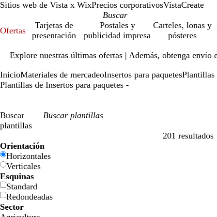
Sitios web de Vista x Wix
Precios corporativos
VistaCreate
Tarjetas de
Postales y
Carteles, lonas y
Ofertas
presentación
publicidad impresa
pósteres
Diapositiva
Explore nuestras últimas ofertas | Además, obtenga envío 
1
de
Inicio
Materiales de mercadeo
Insertos para paquetes
Plantillas
1
Plantillas de Insertos para paquetes -
Buscar
plantillas
201 resultados
Filtros
Orientación
Horizontales
Verticales
Esquinas
Standard
Redondeadas
Sector