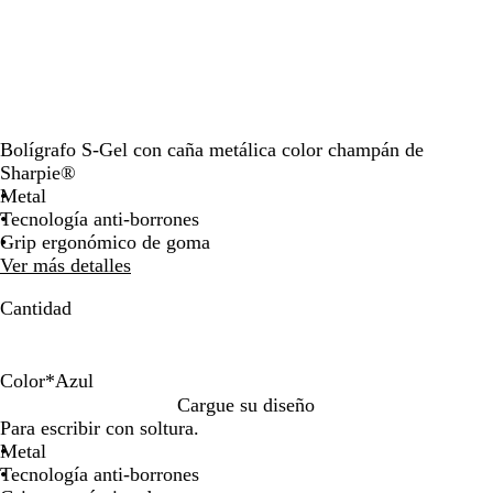
teclas
de
las
flechas
para
arrastrar
Bolígrafo S-Gel con caña metálica color champán de
Sharpie®
Metal
Tecnología anti-borrones
Grip ergonómico de goma
Ver más detalles
Cantidad
Color
*
Azul
N
A
Cargue su diseño
e
z
Para escribir con soltura.
g
u
Metal
r
l
Tecnología anti-borrones