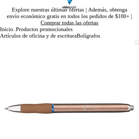
Diapositiva
Explore nuestras últimas ofertas | Además, obtenga
1
envío económico gratis en todos los pedidos de $100+ |
de
Comprar todas las ofertas
1
Inicio
Productos promocionales
...
Artículos de oficina y de escritura
Bolígrafos
Diapositiva
Imagen
Ampliado
Use
Haga
1
ampliable
al
la
clic
de
con
mínimo
tecla
para
1
zoom
de
expandir
más
(+)
y
menos
(-)
para
acercar/alejar
con
zoom
y
las