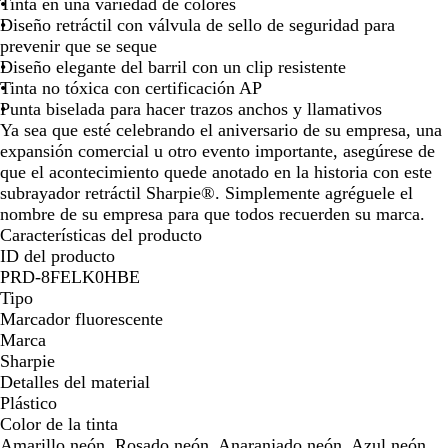
l
l
l
j
Tinta en una variedad de colores
l
u
u
a
Diseño retráctil con válvula de sello de seguridad para
o
o
o
f
prevenir que se seque
f
r
r
l
Diseño elegante del barril con un clip resistente
l
e
e
u
Tinta no tóxica con certificación AP
u
s
s
o
Punta biselada para hacer trazos anchos y llamativos
o
c
c
r
Ya sea que esté celebrando el aniversario de su empresa, una
r
e
e
e
expansión comercial u otro evento importante, asegúrese de
e
n
n
s
que el acontecimiento quede anotado en la historia con este
s
t
t
c
subrayador retráctil Sharpie®. Simplemente agréguele el
c
e
e
e
nombre de su empresa para que todos recuerden su marca.
e
n
Características del producto
n
t
ID del producto
t
e
PRD-8FELK0HBE
e
Tipo
Marcador fluorescente
Marca
Sharpie
Detalles del material
Plástico
Color de la tinta
Amarillo neón, Rosado neón, Anaranjado neón, Azul neón