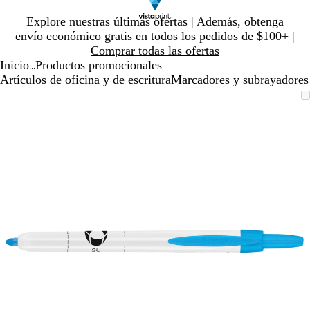
Diapositiva
Explore nuestras últimas ofertas | Además, obtenga
1
envío económico gratis en todos los pedidos de $100+ |
de
Comprar todas las ofertas
1
Inicio
Productos promocionales
...
Artículos de oficina y de escritura
Marcadores y subrayadores
Diapositiva
Imagen
Ampliado
Use
Haga
1
ampliable
al
la
clic
de
con
mínimo
tecla
para
1
zoom
de
expandir
más
(+)
y
menos
(-)
para
acercar/alejar
con
zoom
y
las