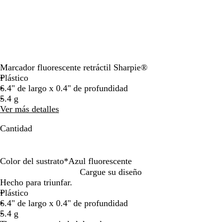
teclas
de
las
flechas
para
arrastrar
Marcador fluorescente retráctil Sharpie®
Plástico
6.4" de largo x 0.4" de profundidad
5.4 g
Ver más detalles
Cantidad
Color del sustrato
*
Azul fluorescente
A
R
A
N
Cargue su diseño
m
o
z
a
Hecho para triunfar.
a
s
u
r
Plástico
r
a
l
a
6.4" de largo x 0.4" de profundidad
i
f
f
n
5.4 g