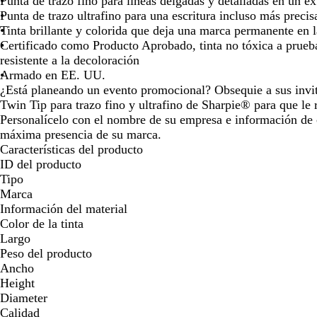
Punta de trazo fino para lineas delgadas y detalladas en un e
las
las
las
Punta de trazo ultrafino para una escritura incluso más precis
teclas
teclas
tecl
Tinta brillante y colorida que deja una marca permanente en l
de
de
de
Certificado como Producto Aprobado, tinta no tóxica a prueb
las
las
las
resistente a la decoloración
flechas
flechas
flec
Armado en EE. UU.
para
para
par
¿Está planeando un evento promocional? Obsequie a sus invi
arrastrar
arrastrar
arra
Twin Tip para trazo fino y ultrafino de Sharpie® para que le
Personalícelo con el nombre de su empresa e información de c
máxima presencia de su marca.
Características del producto
ID del producto
Tipo
Marca
Información del material
Color de la tinta
Largo
Peso del producto
Ancho
Height
Diameter
Calidad