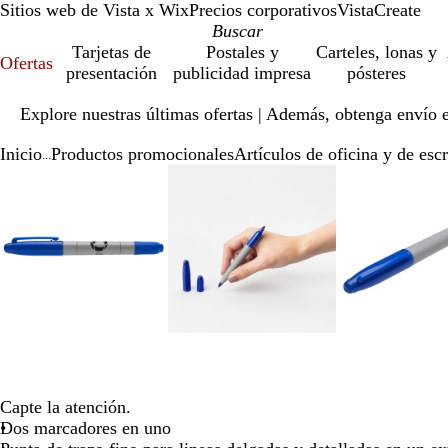
Sitios web de Vista x Wix
Precios corporativos
VistaCreate
Tarjetas de
Postales y
Carteles, lonas y
Ofertas
presentación
publicidad impresa
pósteres
Diapositiva
Explore nuestras últimas ofertas | Además, obtenga envío 
1
de
Inicio
Productos promocionales
Artículos de oficina y de escr
1
...
Diapositiva
Imagen
Ampliado
Use
Haga
Imagen
Ampliado
Use
Haga
Ima
Amp
Use
Hag
1
ampliable
al
la
clic
ampliable
al
la
clic
amp
al
la
clic
de
con
mínimo
tecla
para
con
mínimo
tecla
para
con
mín
tecl
par
4
zoom
de
expandir
zoom
de
expandir
zo
de
exp
más
más
más
(+)
(+)
(+)
y
y
y
menos
menos
men
(-)
(-)
(-)
para
para
par
acercar/alejar
acercar/alejar
acer
con
con
con
Capte la atención.
zoom
zoom
zo
Dos marcadores en uno
y
y
y