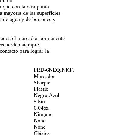
xtremo
las
o
a que con la otra punta
as
teclas
a mayoría de las superficies
de
a de agua y de borrones y
las
has
flechas
a
para
tados el marcador permanente
strar
arrastrar
 recuerden siempre.
ontacto para lograr la
PRD-6NEQINKFJ
Marcador
Sharpie
Plastic
Negro,Azul
5.5in
0.04oz
Ninguno
None
None
Clásica