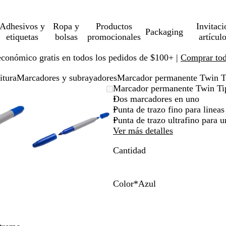
Adhesivos y
Ropa y
Productos
Invitaci
Packaging
etiquetas
bolsas
promocionales
artícul
económico gratis en todos los pedidos de $100+ |
Comprar toda
itura
Marcadores y subrayadores
Marcador permanente Twin Tip
gen
liado
a
Imagen
Ampliado
Use
Haga
Marcador permanente Twin Tip 
liable
ampliable
al
la
clic
Dos marcadores en uno
imo
a
a
con
mínimo
tecla
para
Punta de trazo fino para linea
om
andir
zoom
de
expandir
Punta de trazo ultrafino para u
más
Ver más detalles
(+)
Cantidad
y
os
menos
(-)
a
para
Color
*
Azul
car/alejar
acercar/alejar
A
N
con
z
e
om
zoom
u
g
y
l
r