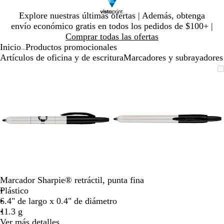
Diapositiva
Explore nuestras últimas ofertas | Además, obtenga
1
envío económico gratis en todos los pedidos de $100+ |
de
Comprar todas las ofertas
1
Inicio
Productos promocionales
...
Artículos de oficina y de escritura
Marcadores y subrayadores
Diapositiva
Imagen
Ampliado
Use
Haga
Imagen
Ampliado
Use
Haga
1
ampliable
al
la
clic
ampliable
al
la
clic
de
con
mínimo
tecla
para
con
mínimo
tecla
para
2
zoom
de
expandir
zoom
de
expandir
más
más
(+)
(+)
y
y
menos
menos
(-)
(-)
para
para
acercar/alejar
acercar/alejar
Marcador Sharpie® retráctil, punta fina
con
con
Plástico
zoom
zoom
6.4" de largo x 0.4" de diámetro
y
y
11.3 g
las
las
Ver más detalles