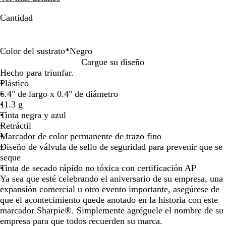
teclas
teclas
de
de
Cantidad
las
las
flechas
flechas
para
para
Color del sustrato
*
Negro
arrastrar
arrastrar
N
A
Cargue su diseño
e
z
Hecho para triunfar.
g
u
Plástico
r
l
6.4" de largo x 0.4" de diámetro
o
11.3 g
Tinta negra y azul
Retráctil
Marcador de color permanente de trazo fino
Diseño de válvula de sello de seguridad para prevenir que se
seque
Tinta de secado rápido no tóxica con certificación AP
Ya sea que esté celebrando el aniversario de su empresa, una
expansión comercial u otro evento importante, asegúrese de
que el acontecimiento quede anotado en la historia con este
marcador Sharpie®. Simplemente agréguele el nombre de su
empresa para que todos recuerden su marca.