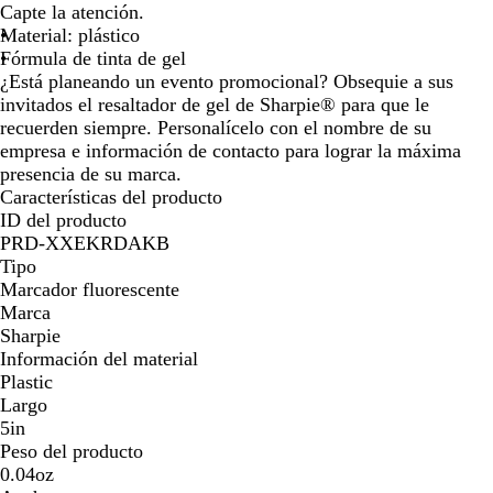
teclas
teclas
teclas
teclas
o
m
Capte la atención.
de
de
de
de
s
a
Material: plástico
las
las
las
las
a
r
Fórmula de tinta de gel
flechas
flechas
flechas
flechas
d
i
¿Está planeando un evento promocional? Obsequie a sus
para
para
para
para
o
l
invitados el resaltador de gel de Sharpie® para que le
arrastrar
arrastrar
arrastrar
arrastra
l
recuerden siempre. Personalícelo con el nombre de su
o
empresa e información de contacto para lograr la máxima
presencia de su marca.
Características del producto
ID del producto
PRD-XXEKRDAKB
Tipo
Marcador fluorescente
Marca
Sharpie
Información del material
Plastic
Largo
5in
Peso del producto
0.04oz