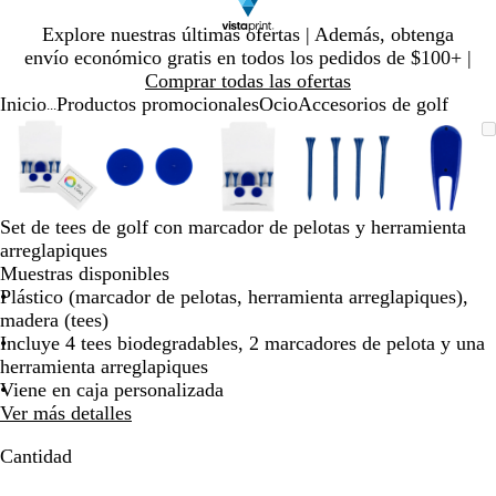
Diapositiva
Explore nuestras últimas ofertas | Además, obtenga
1
envío económico gratis en todos los pedidos de $100+ |
de
Comprar todas las ofertas
1
Inicio
Productos promocionales
Ocio
Accesorios de golf
...
Diapositiva
Imagen
Ampliado
Use
Haga
Imagen
Ampliado
Use
Haga
Imagen
Ampliado
Use
Haga
Imagen
Ampliado
Use
Haga
Image
Ampli
Use
Haga
1
ampliable
al
la
clic
ampliable
al
la
clic
ampliable
al
la
clic
ampliable
al
la
clic
ampli
al
la
clic
de
con
mínimo
tecla
para
con
mínimo
tecla
para
con
mínimo
tecla
para
con
mínimo
tecla
para
con
míni
tecla
para
5
zoom
de
expandir
zoom
de
expandir
zoom
de
expandir
zoom
de
expandir
zoom
de
expan
más
más
más
más
más
Set de tees de golf con marcador de pelotas y herramienta
(+)
(+)
(+)
(+)
(+)
arreglapiques
y
y
y
y
y
Muestras disponibles
menos
menos
menos
menos
meno
Plástico (marcador de pelotas, herramienta arreglapiques),
(-)
(-)
(-)
(-)
(-)
madera (tees)
para
para
para
para
para
Incluye 4 tees biodegradables, 2 marcadores de pelota y una
acercar/alejar
acercar/alejar
acercar/alejar
acercar/alejar
acerca
herramienta arreglapiques
con
con
con
con
con
Viene en caja personalizada
zoom
zoom
zoom
zoom
zoom
Ver más detalles
y
y
y
y
y
las
las
las
las
las
Cantidad
teclas
teclas
teclas
teclas
teclas