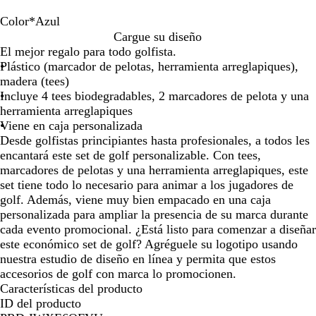
de
de
de
de
de
las
las
las
las
las
Color
*
Azul
flechas
flechas
flechas
flechas
flecha
B
R
V
N
A
Cargue su diseño
para
para
para
para
para
l
o
e
e
z
El mejor regalo para todo golfista.
arrastrar
arrastrar
arrastrar
arrastrar
arrast
a
j
r
g
u
Plástico (marcador de pelotas, herramienta arreglapiques),
n
o
d
r
l
madera (tees)
c
e
o
Incluye 4 tees biodegradables, 2 marcadores de pelota y una
o
herramienta arreglapiques
Viene en caja personalizada
Desde golfistas principiantes hasta profesionales, a todos les
encantará este set de golf personalizable. Con tees,
marcadores de pelotas y una herramienta arreglapiques, este
set tiene todo lo necesario para animar a los jugadores de
golf. Además, viene muy bien empacado en una caja
personalizada para ampliar la presencia de su marca durante
cada evento promocional. ¿Está listo para comenzar a diseñar
este económico set de golf? Agréguele su logotipo usando
nuestra estudio de diseño en línea y permita que estos
accesorios de golf con marca lo promocionen.
Características del producto
ID del producto