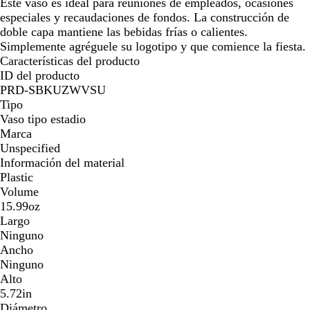
j
e
r
e
Este vaso es ideal para reuniones de empleados, ocasiones
a
ó
i
l
especiales y recaudaciones de fondos. La construcción de
d
n
n
é
doble capa mantiene las bebidas frías o calientes.
o
a
c
Simplemente agréguele su logotipo y que comience la fiesta.
n
t
Características del producto
e
r
ID del producto
ó
i
PRD-SBKUZWVSU
n
c
Tipo
o
Vaso tipo estadio
Marca
Unspecified
Información del material
Plastic
Volume
15.99oz
Largo
Ninguno
Ancho
Ninguno
Alto
5.72in
Diámetro