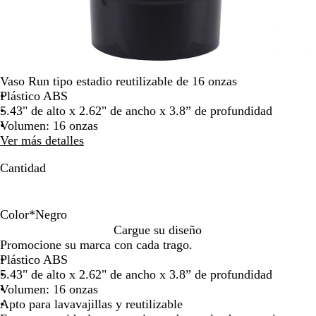
de
las
flechas
para
arrastrar
Vaso Run tipo estadio reutilizable de 16 onzas
Plástico ABS
5.43" de alto x 2.62" de ancho x 3.8” de profundidad
Volumen: 16 onzas
Ver más detalles
Cantidad
Color
*
Negro
N
B
C
A
V
A
R
Cargue su diseño
e
l
o
n
e
g
o
Promocione su marca con cada trago.
g
a
r
a
r
u
s
Plástico ABS
r
n
a
r
d
a
a
5.43" de alto x 2.62" de ancho x 3.8” de profundidad
o
c
l
a
e
m
d
Volumen: 16 onzas
o
n
n
a
o
Apto para lavavajillas y reutilizable