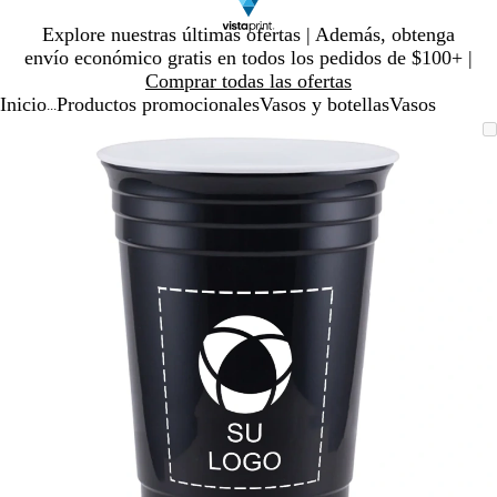
Diapositiva
Explore nuestras últimas ofertas | Además, obtenga
1
envío económico gratis en todos los pedidos de $100+ |
de
Comprar todas las ofertas
1
Inicio
Productos promocionales
Vasos y botellas
Vasos
...
Diapositiva
Imagen
Ampliado
Use
Haga
1
ampliable
al
la
clic
de
con
mínimo
tecla
para
1
zoom
de
expandir
más
(+)
y
menos
(-)
para
acercar/alejar
con
zoom
y
las
teclas