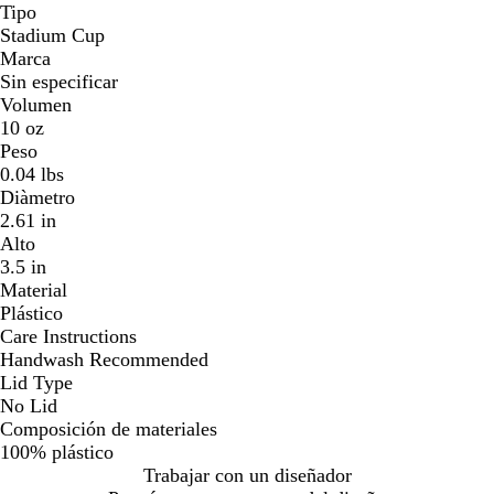
r
Tipo
i
Stadium Cup
l
Marca
a
Sin especificar
d
Volumen
o
10 oz
Peso
0.04 lbs
Diàmetro
2.61 in
Alto
3.5 in
Material
Plástico
Care Instructions
Handwash Recommended
Lid Type
No Lid
Composición de materiales
100% plástico
Trabajar con un diseñador