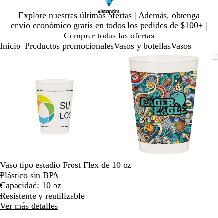
Diapositiva
Explore nuestras últimas ofertas | Además, obtenga
1
envío económico gratis en todos los pedidos de $100+ |
de
Comprar todas las ofertas
1
Inicio
Productos promocionales
Vasos y botellas
Vasos
...
Diapositiva
Imagen
Ampliado
Use
Haga
Imagen
Ampliado
Use
Haga
1
ampliable
al
la
clic
ampliable
al
la
clic
de
con
mínimo
tecla
para
con
mínimo
tecla
para
2
zoom
de
expandir
zoom
de
expandir
más
más
(+)
(+)
y
y
menos
menos
(-)
(-)
para
para
acercar/alejar
acercar/alejar
Vaso tipo estadio Frost Flex de 10 oz
con
con
Plástico sin BPA
zoom
zoom
Capacidad: 10 oz
y
y
Resistente y reutilizable
las
las
Ver más detalles
teclas
teclas