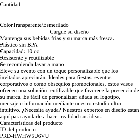
de
de
Cantidad
las
las
flechas
flechas
para
para
Color
Transparente/Esmerilado
arrastrar
arrastrar
T
Cargue su diseño
r
Mantenga sus bebidas frías y su marca más fresca.
a
Plástico sin BPA
n
Capacidad: 10 oz
s
Resistente y reutilizable
p
Se recomienda lavar a mano
a
Eleve su evento con un toque personalizable que los
r
invitados apreciarán. Ideales para fiestas, eventos
e
corporativos o como obsequios promocionales, estos vasos
n
ofrecen una solución reutilizable que favorece la presencia de
t
su marca. Es fácil de personalizar: añada su logotipo,
e
mensaje o información mediante nuestro estudio ultra
/
intuitivo. ¿Necesita ayuda? Nuestros expertos en diseño están
E
aquí para ayudarle a hacer realidad sus ideas.
s
Características del producto
m
ID del producto
e
PRD-HWHW5U6VU