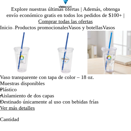
Diapositiva
Explore nuestras últimas ofertas | Además, obtenga
1
envío económico gratis en todos los pedidos de $100+ |
de
Comprar todas las ofertas
1
Inicio
Productos promocionales
Vasos y botellas
Vasos
...
Diapositiva
Imagen
Ampliado
Use
Haga
Imagen
Ampliado
Use
Haga
Imagen
Ampliado
Use
Haga
1
ampliable
al
la
clic
ampliable
al
la
clic
ampliable
al
la
clic
de
con
mínimo
tecla
para
con
mínimo
tecla
para
con
mínimo
tecla
para
3
zoom
de
expandir
zoom
de
expandir
zoom
de
expandir
más
más
más
(+)
(+)
(+)
y
y
y
menos
menos
menos
Vaso transparente con tapa de color – 18 oz.
(-)
(-)
(-)
Muestras disponibles
para
para
para
Plástico
acercar/alejar
acercar/alejar
acercar/al
Aislamiento de dos capas
con
con
con
Destinado únicamente al uso con bebidas frías
zoom
zoom
zoom
Ver más detalles
y
y
y
las
las
las
Cantidad
teclas
teclas
teclas