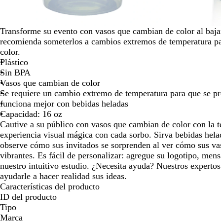
las
teclas
de
Transforme su evento con vasos que cambian de color al baja
las
recomienda someterlos a cambios extremos de temperatura para
flechas
color.
para
Plástico
arrastrar
Sin BPA
Vasos que cambian de color
Se requiere un cambio extremo de temperatura para que se p
funciona mejor con bebidas heladas
Capacidad: 16 oz
Cautive a su público con vasos que cambian de color con la 
experiencia visual mágica con cada sorbo. Sirva bebidas hela
observe cómo sus invitados se sorprenden al ver cómo sus va
vibrantes. Es fácil de personalizar: agregue su logotipo, men
nuestro intuitivo estudio. ¿Necesita ayuda? Nuestros expertos
ayudarle a hacer realidad sus ideas.
Características del producto
ID del producto
Tipo
Marca