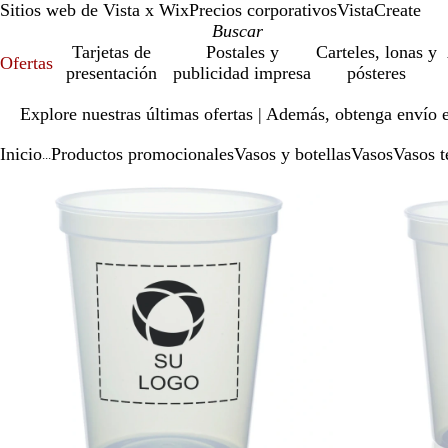
Sitios web de Vista x Wix
Precios corporativos
VistaCreate
Tarjetas de
Postales y
Carteles, lonas y
Ofertas
presentación
publicidad impresa
pósteres
Diapositiva
Explore nuestras últimas ofertas | Además, obtenga envío 
1
de
Inicio
Productos promocionales
Vasos y botellas
Vasos
Vasos t
1
...
Diapositiva
Imagen
Ampliado
Use
Haga
1
ampliable
al
la
clic
de
con
mínimo
tecla
para
2
zoom
de
expandir
más
(+)
y
menos
(-)
para
acercar/alejar
con
zoom
y