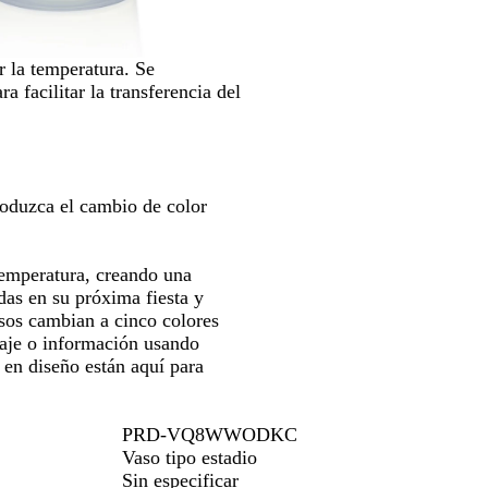
las
n
n
e
teclas
j
t
de
a
a
r la temperatura. Se
las
 facilitar la transferencia del
flechas
para
arrastrar
roduzca el cambio de color
temperatura, creando una
das en su próxima fiesta y
sos cambian a cinco colores
saje o información usando
 en diseño están aquí para
PRD-VQ8WWODKC
Vaso tipo estadio
Sin especificar