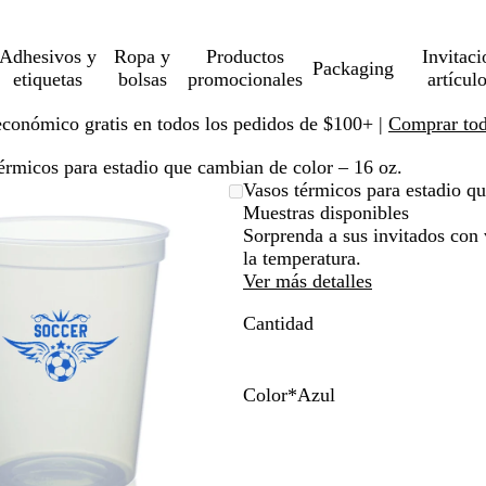
Adhesivos y
Ropa y
Productos
Invitaci
Packaging
etiquetas
bolsas
promocionales
artícul
económico gratis en todos los pedidos de $100+ |
Comprar toda
érmicos para estadio que cambian de color – 16 oz.
Imagen
Ampliado
Use
Haga
Vasos térmicos para estadio q
ampliable
al
la
clic
Muestras disponibles
con
mínimo
tecla
para
Sorprenda a sus invitados con
zoom
de
expandir
la temperatura.
más
Ver más detalles
(+)
Cantidad
y
menos
(-)
para
Color
*
Azul
acercar/alejar
N
A
M
R
V
con
a
z
a
o
e
zoom
r
u
g
j
r
y
a
l
e
o
d