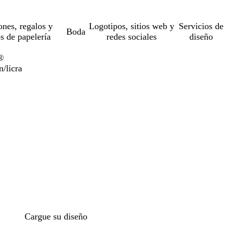
ones, regalos y
Logotipos, sitios web y
Servicios de
Boda
os de papelería
redes sociales
diseño
t®
n/licra
o
Cargue su diseño