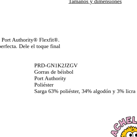
de
de
Tamaños y dimensiones
s
las
las
echas
flechas
flechas
ra
para
para
rastrar
arrastrar
arrastrar
a Port Authority® Flexfit®.
erfecta. Dele el toque final
PRD-GN1K2JZGV
Gorras de béisbol
Port Authority
Poliéster
Sarga 63% poliéster, 34% algodón y 3% licra