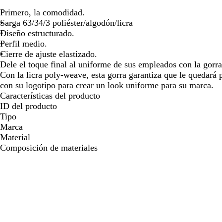
de
de
de
de
de
las
las
las
las
la
Primero, la comodidad.
flechas
flechas
flechas
flechas
fl
Sarga 63/34/3 poliéster/algodón/licra
para
para
para
para
pa
Diseño estructurado.
arrastrar
arrastrar
arrastrar
arrastrar
ar
Perfil medio.
Cierre de ajuste elastizado.
Dele el toque final al uniforme de sus empleados con la gorr
Con la licra poly-weave, esta gorra garantiza que le quedará p
con su logotipo para crear un look uniforme para su marca.
Características del producto
ID del producto
Tipo
Marca
Material
Composición de materiales