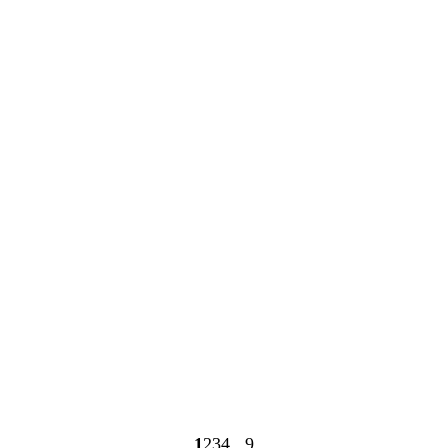
Cargando
Cargando
1
2
3
4
9