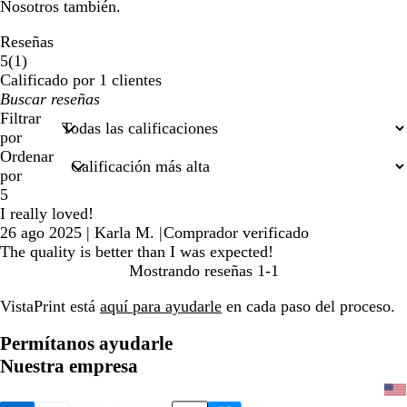
Nosotros también.
Reseñas
1
5
(
1
)
reseñas
Calificado por 1 clientes
Mis
datos
Filtrar
de
por
búsqueda
Ordenar
por
5
I really loved!
26 ago 2025
|
Karla M.
|
Comprador verificado
The quality is better than I was expected!
Mostrando reseñas
1-1
VistaPrint está
aquí para ayudarle
en cada paso del proceso.
Permítanos ayudarle
Nuestra empresa