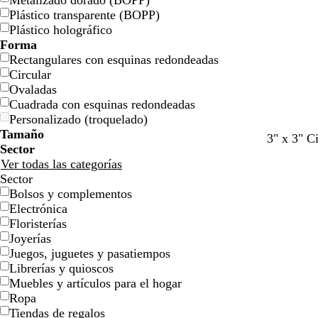
Metalizado dorado (BOPP)
l
l
j
j
o
o
n
n
t
t
Plástico transparente (BOPP)
l
l
a
a
a
a
Plástico holográfico
o
o
Forma
Rectangulares con esquinas redondeadas
Circular
Ovaladas
Cuadrada con esquinas redondeadas
Personalizado (troquelado)
Tamaño
a
b
t
b
b
3" x 3" Ci
Sector
z
l
e
l
l
Ver todas las categorías
u
a
r
a
a
Sector
l
n
r
n
n
Bolsos y complementos
c
c
a
c
c
Electrónica
l
o
c
o
o
Floristerías
a
o
Joyerías
r
t
Juegos, juguetes y pasatiempos
o
a
Librerías y quioscos
Muebles y artículos para el hogar
Ropa
Tiendas de regalos