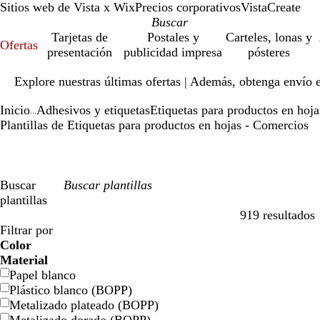
Sitios web de Vista x Wix
Precios corporativos
VistaCreate
Tarjetas de
Postales y
Carteles, lonas y
Ofertas
presentación
publicidad impresa
pósteres
Diapositiva
Explore nuestras últimas ofertas | Además, obtenga envío 
1
de
Inicio
Adhesivos y etiquetas
Etiquetas para productos en hoja
1
...
Plantillas de Etiquetas para productos en hojas - Comercios
Buscar
plantillas
919 resultados
Filtros
Filtrar por
Color
a
a
v
v
a
a
n
n
r
r
g
g
b
b
n
n
m
m
c
c
v
v
r
r
Material
z
z
e
e
m
m
a
a
o
o
r
r
l
l
e
e
a
a
r
r
i
i
o
o
Papel blanco
u
u
r
r
a
a
r
r
j
j
i
i
a
a
g
g
r
r
e
e
o
o
s
s
Plástico blanco (BOPP)
l
l
d
d
r
r
a
a
o
o
s
s
n
n
r
r
r
r
m
m
l
l
a
a
Metalizado plateado (BOPP)
e
e
i
i
n
n
c
c
o
o
ó
ó
a
a
e
e