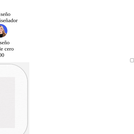
iseño
iseñador
seño
de cero
00