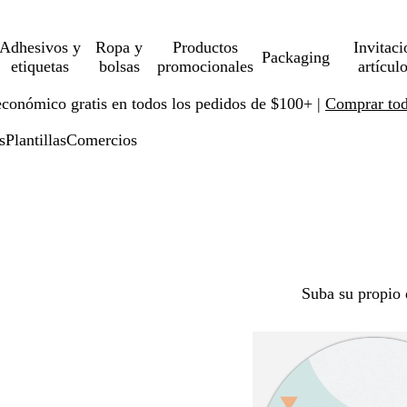
Adhesivos y
Ropa y
Productos
Invitaci
Packaging
etiquetas
bolsas
promocionales
artícul
económico gratis en todos los pedidos de $100+ |
Comprar toda
s
Plantillas
Comercios
Suba su propio 