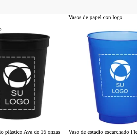
Vasos de papel con logo
o
A
V
N
B
P
io plástico Ava de 16 onzas
Vaso de estadio escarchado Fl