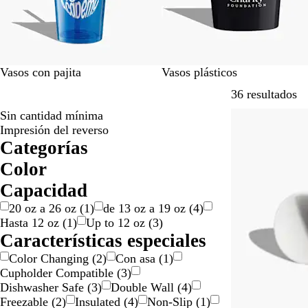
Vasos con pajita
Vasos plásticos
Ir
36 resultados
Sin cantidad mínima
Lo más vendid
Impresión del reverso
Categorías
Color
A
A
B
B
G
M
M
N
N
P
R
R
V
T
Capacidad
m
z
e
l
r
a
o
a
e
l
o
o
e
r
20 oz a 26 oz
(
1
)
de 13 oz a 19 oz
(
4
)
a
u
i
a
i
r
r
r
g
a
j
s
r
a
Hasta 12 oz
(
1
)
Up to 12 oz
(
3
)
r
l
g
n
s
r
a
a
r
t
o
a
d
n
Características especiales
i
e
c
ó
d
n
o
e
d
e
s
l
o
n
o
j
a
o
p
Color Changing
(
2
)
Con asa
(
1
)
l
a
d
a
Cupholder Compatible
(
3
)
o
o
r
Dishwasher Safe
(
3
)
Double Wall
(
4
)
e
Freezable
(
2
)
Insulated
(
4
)
Non-Slip
(
1
)