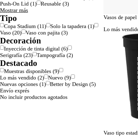
n
Push-On Lid
(
1
)
Reusable
(
3
)
Características
t
Mostrar más
especiales
e
Tipo
Vasos de papel
opciones
Copa Stadium
(
11
)
Solo la tapadera
(
1
)
Lo más vendid
Vaso
(
20
)
Vaso con pajita
(
3
)
Decoración
Inyección de tinta digital
(
6
)
Serigrafía
(
23
)
Tampografía
(
2
)
Destacado
Muestras disponibles
(
9
)
Lo más vendido
(
2
)
Nuevo
(
9
)
Nuevas opciones
(
1
)
Better by Design
(
5
)
Envío exprés
No incluir productos agotados
N
N
A
R
V
Vaso tipo estad