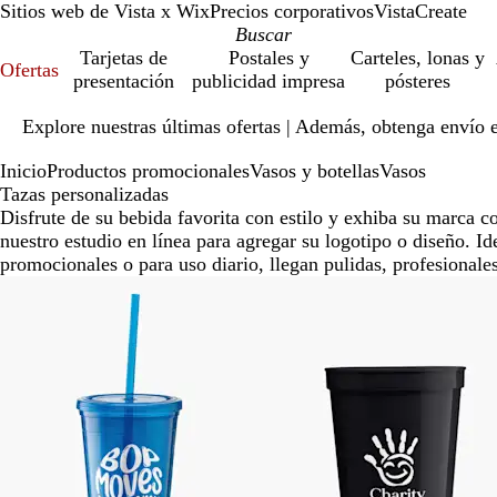
Sitios web de Vista x Wix
Precios corporativos
VistaCreate
Tarjetas de
Postales y
Carteles, lonas y
Ofertas
presentación
publicidad impresa
pósteres
Diapositiva
Explore nuestras últimas ofertas | Además, obtenga envío 
1
de
Inicio
Productos promocionales
Vasos y botellas
Vasos
1
Tazas personalizadas
Disfrute de su bebida favorita con estilo y exhiba su marca co
nuestro estudio en línea para agregar su logotipo o diseño. I
promocionales o para uso diario, llegan pulidas, profesionales
Diapositivas
de
la
1
a
la
3
de
3