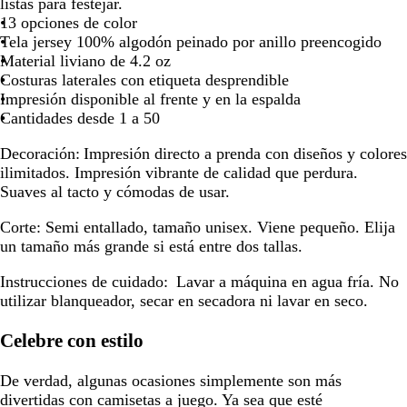
r
o
a
d
l
j
l
e
teclas
teclas
teclas
teclas
teclas
teclas
tecl
listas para festejar.
i
l
o
i
a
o
de
de
de
de
de
de
de
13 opciones de color
n
v
d
las
las
las
las
las
las
las
Tela jersey 100% algodón peinado por anillo preencogido
o
a
o
flechas
flechas
flechas
flechas
flechas
flechas
flec
Material liviano de 4.2 oz
para
para
para
para
para
para
para
Costuras laterales con etiqueta desprendible
arrastrar
arrastrar
arrastrar
arrastrar
arrastrar
arrastrar
arras
Impresión disponible al frente y en la espalda
Cantidades desde 1 a 50
Decoración
: Impresión directo a prenda con diseños y colores
ilimitados. Impresión vibrante de calidad que perdura.
Suaves al tacto y cómodas de usar.
Corte
: Semi entallado, tamaño unisex. Viene pequeño. Elija
un tamaño más grande si está entre dos tallas.
Instrucciones de cuidado
: Lavar a máquina en agua fría. No
utilizar blanqueador, secar en secadora ni lavar en seco.
Celebre con estilo
De verdad, algunas ocasiones simplemente son más
divertidas con camisetas a juego. Ya sea que esté