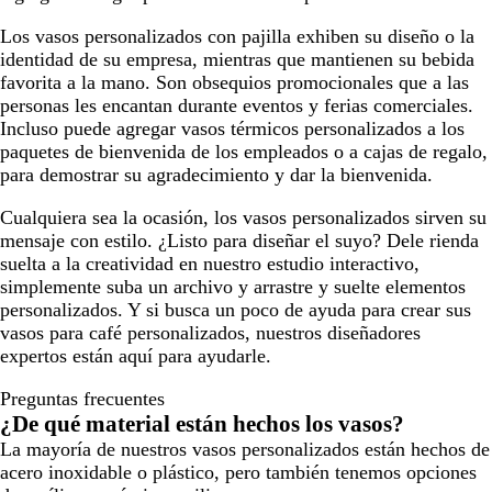
a
a
a
a
a
h
a
la
la
la
la
la
Los vasos personalizados con pajilla exhiben su diseño o la
a
n
página
página
página
página
página
identidad de su empresa, mientras que mantienen su bebida
s
favorita a la mano. Son obsequios promocionales que a las
l
personas les encantan durante eventos y ferias comerciales.
ú
Incluso puede agregar vasos térmicos personalizados a los
c
paquetes de bienvenida de los empleados o a cajas de regalo,
i
para demostrar su agradecimiento y dar la bienvenida.
d
o
Cualquiera sea la ocasión, los vasos personalizados sirven su
mensaje con estilo. ¿Listo para diseñar el suyo? Dele rienda
suelta a la creatividad en nuestro estudio interactivo,
simplemente suba un archivo y arrastre y suelte elementos
personalizados. Y si busca un poco de ayuda para crear sus
vasos para café personalizados, nuestros diseñadores
expertos están aquí para ayudarle.
Preguntas frecuentes
¿De qué material están hechos los vasos?
La mayoría de nuestros vasos personalizados están hechos de
acero inoxidable o plástico, pero también tenemos opciones