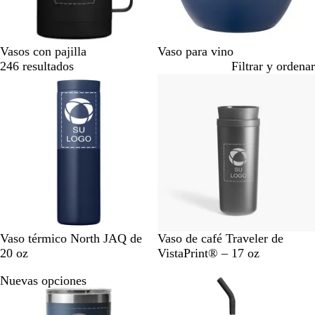
Vasos con pajilla
Vaso para vino
246 resultados
Filtrar y ordenar
A
P
B
C
N
N
Vaso térmico North JAQ de
Vaso de café Traveler de
z
l
o
a
e
e
20 oz
VistaPrint® – 17 oz
u
a
r
r
g
g
Nuevas opciones
l
t
g
b
r
r
m
i
o
ó
o
o
a
n
ñ
n