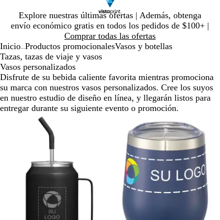
Diapositiva
Explore nuestras últimas ofertas | Además, obtenga
1
envío económico gratis en todos los pedidos de $100+ |
de
Comprar todas las ofertas
1
Inicio
Productos promocionales
Vasos y botellas
...
Tazas, tazas de viaje y vasos
Vasos personalizados
Disfrute de su bebida caliente favorita mientras promociona
su marca con nuestros vasos personalizados. Cree los suyos
en nuestro estudio de diseño en línea, y llegarán listos para
entregar durante su siguiente evento o promoción.
Diapositivas
de
la
1
a
la
2
de
2