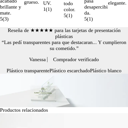
pasa
acabado
grueso.
elegante.
UV.
todo
desapercibi
brillante y
1
(
1
)
color.
da.
mate.
5
(
1
)
5
(
1
)
5
(
3
)
Reseña de ★★★★★ para las tarjetas de presentación
plásticas
“Las pedí transparentes para que destacaran... Y cumplieron
su cometido.”
Vanessa ⎸ Comprador verificado
Plástico transparente
Plástico escarchado
Plástico blanco
Productos relacionados