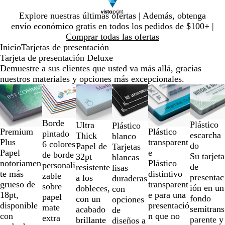
Diapositiva
Explore nuestras últimas ofertas | Además, obtenga
1
envío económico gratis en todos los pedidos de $100+ |
de
Comprar todas las ofertas
1
Inicio
Tarjetas de presentación
Tarjeta de presentación Deluxe
Demuestre a sus clientes que usted va más allá, gracias
nuestros materiales y opciones más excepcionales.
Diapositivas
Nuevo
de
la
1
Borde
Plástico
Ultra
Plástico
a
Plástico
Premium
pintado
escarcha
Thick
blanco
la
transparent
Plus
6 colores
do
Papel de
Tarjetas
2
e
Papel
de borde
Su tarjeta
32pt
blancas
de
Plástico
notoriamen
personali
de
resistente
lisas
6
distintivo
te más
zable
presentac
a los
duraderas
transparent
grueso de
sobre
ión en un
dobleces,
con
e para una
18pt,
papel
fondo
con un
opciones
presentació
disponible
mate
semitrans
acabado
de
n que no
con
extra
parente y
brillante
diseños a