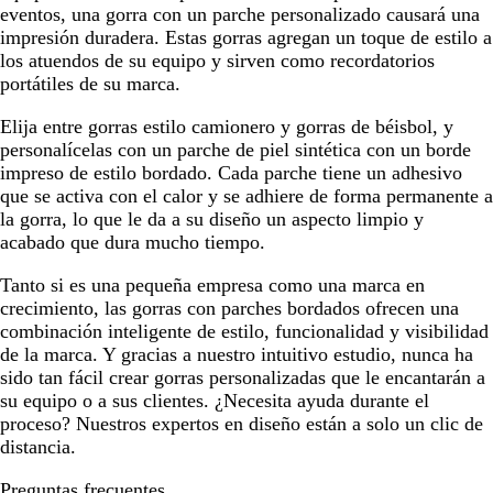
eventos, una gorra con un parche personalizado causará una
a
n
c
B
o
o
impresión duradera. Estas gorras agregan un toque de estilo a
d
c
o
l
los atuendos de su equipo y sirven como recordatorios
o
o
a
portátiles de su marca.
/
n
N
c
Elija entre gorras estilo camionero y gorras de béisbol, y
e
o
personalícelas con un parche de piel sintética con un borde
g
impreso de estilo bordado. Cada parche tiene un adhesivo
r
que se activa con el calor y se adhiere de forma permanente a
o
la gorra, lo que le da a su diseño un aspecto limpio y
acabado que dura mucho tiempo.
Tanto si es una pequeña empresa como una marca en
crecimiento, las gorras con parches bordados ofrecen una
combinación inteligente de estilo, funcionalidad y visibilidad
de la marca. Y gracias a nuestro intuitivo estudio, nunca ha
sido tan fácil crear gorras personalizadas que le encantarán a
su equipo o a sus clientes. ¿Necesita ayuda durante el
proceso? Nuestros expertos en diseño están a solo un clic de
distancia.
Preguntas frecuentes