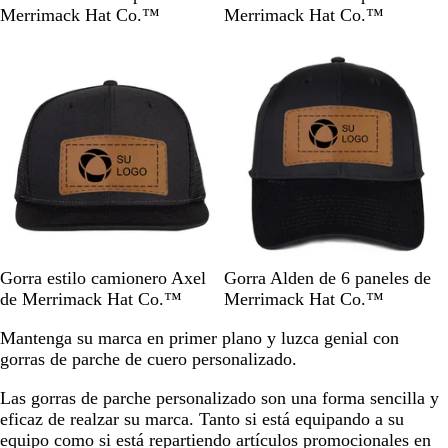
e
r
a
z
z
e
a
z
l
Merrimack Hat Co.™
Merrimack Hat Co.™
g
i
r
u
u
g
q
u
a
r
s
b
l
l
r
u
l
n
o
ó
r
m
o
i
m
c
n
e
a
a
o
a
r
r
l
i
i
n
n
o
o
N
G
N
R
A
N
R
C
A
G
Gorra estilo camionero Axel
Gorra Alden de 6 paneles de
e
r
e
o
z
e
o
a
z
r
de Merrimack Hat Co.™
Merrimack Hat Co.™
g
i
g
j
u
g
j
q
u
i
Mantenga su marca en primer plano y luzca genial con
r
s
r
o
l
r
o
u
l
s
gorras de parche de cuero personalizado.
o
j
o
/
r
o
i
m
o
a
/
B
e
a
s
Las gorras de parche personalizado son una forma sencilla y
s
B
l
a
r
c
eficaz de realzar su marca. Tanto si está equipando a su
p
l
a
l
i
u
equipo como si está repartiendo artículos promocionales en
e
a
n
/
n
r