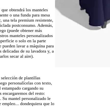
e que obtendrá los manteles
emente o una funda para mesa
r, una tela premium resistente,
eciclada postconsumo. Además,
fuego (puede obtener más
stros manteles personalizados
perficie o solo en la parte
e pueden lavar a máquina para
 delicadas de su lavadora y, a
rlos secar al aire).
 selección de plantillas
uego personalícelas con texto,
l estampado cargando su
s encargaremos del resto:
. Su mantel personalizado le
 de empleo... dondequiera que lo