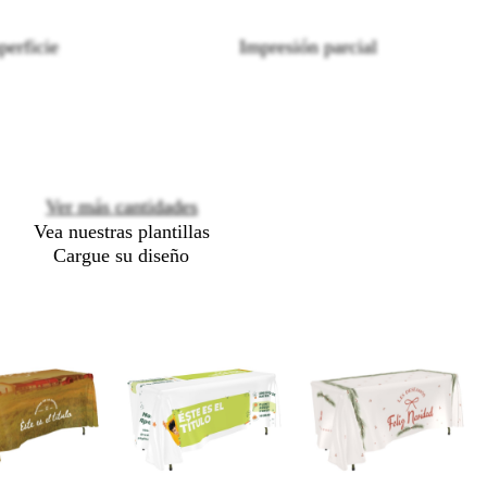
Loading
perficie
Impresión parcial
options
Ver más cantidades
Vea nuestras plantillas
Cargue su diseño