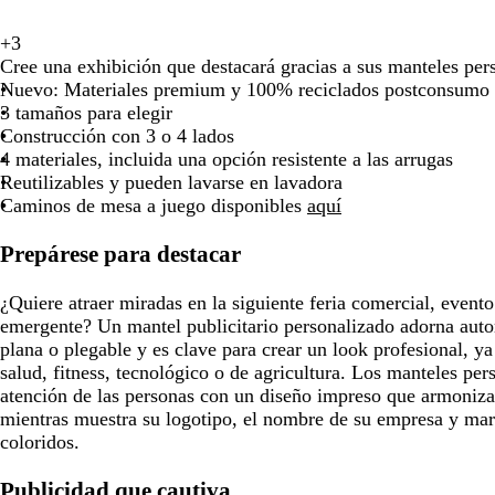
n
a
g
v
g
a
m
v
v
n
+
3
n
b
a
a
v
e
z
r
e
r
z
a
e
e
e
Cree una exhibición que destacará gracias a sus manteles per
e
l
z
m
e
g
u
i
r
a
u
r
r
r
g
Nuevo: Materiales premium y 100% reciclados postconsumo 
g
a
u
a
r
r
l
s
d
n
l
r
d
d
r
3 tamaños para elegir
r
n
l
r
d
o
o
o
e
a
o
ó
e
e
o
Construcción con 3 o 4 lados
o
c
o
i
e
s
s
b
t
s
n
b
a
4 materiales, incluida una opción resistente a las arrugas
o
s
l
o
c
c
o
e
c
o
o
z
Reutilizables y pueden lavarse en lavadora
c
l
l
u
u
s
u
s
s
u
Caminos de mesa a juego disponibles
aquí
u
o
i
r
r
q
r
c
q
l
r
v
o
o
u
o
u
u
a
Prepárese para destacar
o
a
e
r
e
d
o
o
¿Quiere atraer miradas en la siguiente feria comercial, evento
emergente? Un mantel publicitario personalizado adorna aut
plana o plegable y es clave para crear un look profesional, y
salud, fitness, tecnológico o de agricultura. Los manteles pers
atención de las personas con un diseño impreso que armoniza
mientras muestra su logotipo, el nombre de su empresa y mar
coloridos.
Publicidad que cautiva