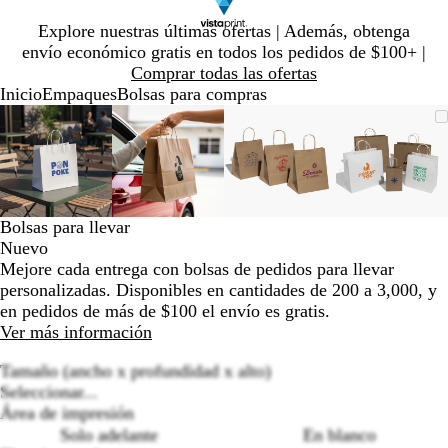
Diapositiva
Explore nuestras últimas ofertas | Además, obtenga
1
envío económico gratis en todos los pedidos de $100+ |
de
Comprar todas las ofertas
1
Inicio
Empaques
Bolsas para compras
Diapositiva
Imagen
Ampliado
Use
Haga
Imagen
Ampliado
Use
Haga
Imagen
Ampliado
Use
Haga
Imagen
Amplia
Use
Haga
1
ampliable
al
la
clic
ampliable
al
la
clic
ampliable
al
la
clic
ampliab
al
la
clic
de
con
mínimo
tecla
para
con
mínimo
tecla
para
con
mínimo
tecla
para
con
mínimo
tecla
para
4
zoom
de
expandir
zoom
de
expandir
zoom
de
expandir
zoom
de
expandi
más
más
más
más
(+)
(+)
(+)
(+)
Bolsas para llevar
y
y
y
y
Nuevo
menos
menos
menos
menos
Mejore cada entrega con bolsas de pedidos para llevar
(-)
(-)
(-)
(-)
personalizadas. Disponibles en cantidades de 200 a 3,000, y
para
para
para
para
en pedidos de más de $100 el envío es gratis.
acercar/alejar
acercar/alejar
acercar/alejar
acercar/
Ver más información
con
con
con
con
zoom
zoom
zoom
zoom
Tamaño (ancho x profundidad x alto)
y
y
y
y
Seleccionar...
las
las
las
las
Área de impresión
teclas
teclas
teclas
teclas
Solo adelante
En blanco