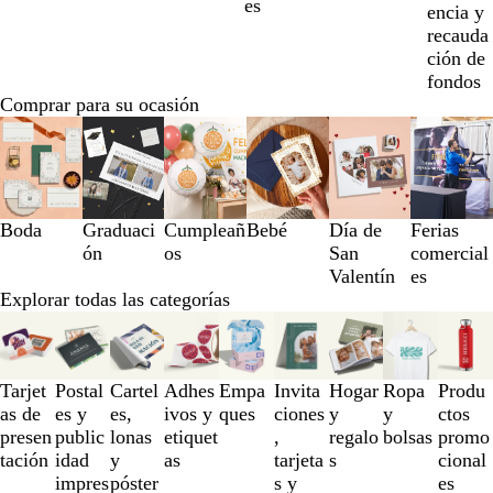
es
encia y
recauda
ción de
fondos
Comprar para su ocasión
Diapositivas
de
la
1
a
Boda
Graduaci
Cumpleañ
Bebé
Día de
Ferias
la
ón
os
San
comercial
3
Valentín
es
de
Explorar todas las categorías
6
Diapositivas
de
la
1
Tarjet
Postal
Cartel
Adhes
Empa
Invita
Hogar
Ropa
Produ
a
as de
es y
es,
ivos y
ques
ciones
y
y
ctos
la
presen
public
lonas
etiquet
,
regalo
bolsas
promo
3
tación
idad
y
as
tarjeta
s
cional
de
impres
póster
s y
es