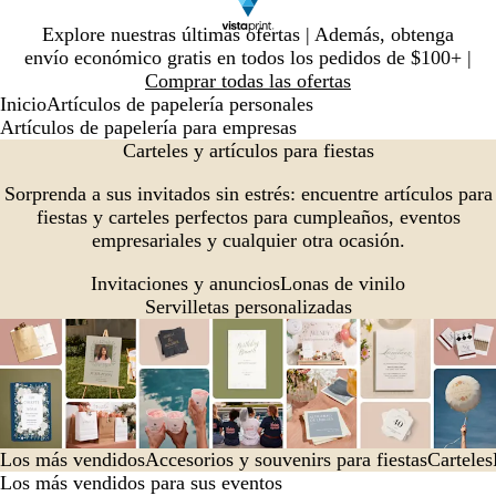
Diapositiva
Explore nuestras últimas ofertas | Además, obtenga
1
envío económico gratis en todos los pedidos de $100+ |
de
Comprar todas las ofertas
1
Inicio
Artículos de papelería personales
Artículos de papelería para empresas
Carteles y artículos para fiestas
Sorprenda a sus invitados sin estrés: encuentre artículos para
fiestas y carteles perfectos para cumpleaños, eventos
empresariales y cualquier otra ocasión.
Invitaciones y anuncios
Lonas de vinilo
Servilletas personalizadas
Los más vendidos
Accesorios y souvenirs para fiestas
Carteles
Los más vendidos para sus eventos