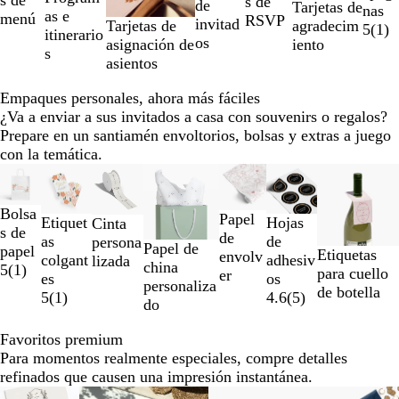
s de
de
Tarjetas de
a
nas
as e
menú
RSVP
invitad
Tarjetas de
agradecim
la
5
(
1
)
itinerario
os
asignación de
iento
2
s
asientos
de
7
Empaques personales, ahora más fáciles
¿Va a enviar a sus invitados a casa con souvenirs o regalos?
Prepare en un santiamén envoltorios, bolsas y extras a juego
con la temática.
Diapositivas
Nuevo bajo precio
Nuevo bajo precio
Nuevas opciones
Nuevas opciones
de
la
Bolsa
Papel
Etiquet
Hojas
Cinta
1
s de
de
as
de
persona
a
Papel de
papel
Etiquetas
envolv
colgant
adhesiv
lizada
la
china
5
(
1
)
para cuello
er
es
os
2
personaliza
de botella
5
(
1
)
4.6
(
5
)
de
do
7
Favoritos premium
Para momentos realmente especiales, compre detalles
refinados que causen una impresión instantánea.
Diapositivas
Nuevo bajo precio