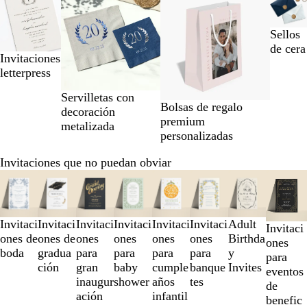
de
la
Sellos
1
de cera
a
Invitaciones
la
letterpress
2
Servilletas con
de
Bolsas de regalo
decoración
4
premium
metalizada
personalizadas
Invitaciones que no puedan obviar
Diapositivas
de
la
1
Invitaci
Invitaci
Invitaci
Invitaci
Invitaci
Invitaci
Adult
Invitaci
a
ones de
ones de
ones
ones
ones
ones
Birthda
ones
la
boda
gradua
para
para
para
para
y
para
3
ción
gran
baby
cumple
banque
Invites
eventos
de
inaugur
shower
años
tes
de
8
ación
infantil
benefic