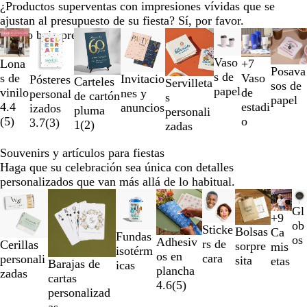
¿Productos superventas con impresiones vívidas que se
ajustan al presupuesto de su fiesta? Sí, por favor.
Diapositivas
Nuevo bajo precio
Nuevas opciones
Nuevas opciones
Nuevas opciones
de
Vaso
la
Lona
+
7
A
N
V
A
Posava
s de
1
s de
Vaso
Invitacio
Pósteres
Carteles
Servilleta
z
e
e
m
sos de
papel
a
vinilo
de
nes y
personal
de cartón
s
u
g
r
a
papel
la
4.4
estadi
anuncios
izados
pluma
personali
l
r
d
r
2
(
5
)
o
3.7
(
3
)
1
(
2
)
zadas
t
o
e
i
de
r
n
l
8
Souvenirs y artículos para fiestas
a
e
l
Haga que su celebración sea única con detalles
n
ó
o
personalizados que van más allá de lo habitual.
s
n
Diapositivas
Nuevas opciones
Nuevas opciones
Nuevas opciones
l
de
Gl
ú
+
9
N
B
A
A
la
ob
c
Sticke
Bolsas
Ca
Fundas
e
l
z
s
1
os
Adhesiv
i
rs de
Cerillas
sorpre
mis
isotérm
g
a
u
f
a
os en
d
cara
personali
sita
etas
Barajas de
icas
r
n
l
a
la
plancha
o
zadas
cartas
o
c
m
l
2
4.6
(
5
)
personalizad
o
a
t
de
as