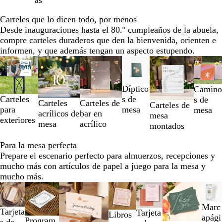
r
o
8
i
Carteles que lo dicen todo, por menos
n
Desde inauguraciones hasta el 80.º cumpleaños de la abuela,
o
compre carteles duraderos que den la bienvenida, orienten e
informen, y que además tengan un aspecto estupendo.
Diapositivas
Nuevo bajo precio
Nuevo b
de
la
Díptico
Camino
1
Carteles
s de
s de
a
Carteles
Carteles de
Carteles de
para
mesa
mesa
la
acrílicos de
bar en
mesa
exteriores
2
mesa
acrílico
montados
de
6
Para la mesa perfecta
Prepare el escenario perfecto para almuerzos, recepciones y
mucho más con artículos de papel a juego para la mesa y
mucho más.
Diapositivas
Nuevas opciones
Nuevas opciones
Nuevo
de
la
Marc
Tarjeta
Tarjeta
Libros
1
apági
Program
s de