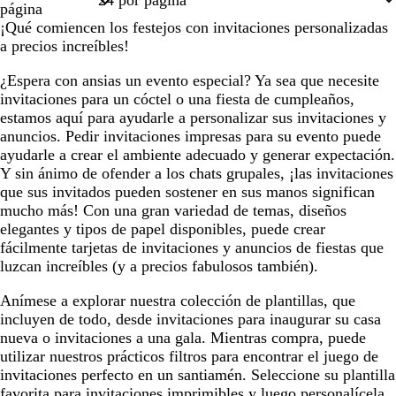
página
a
e
a
n
¡Qué comiencen los festejos con invitaciones personalizadas
d
e
d
j
a precios increíbles!
o
s
o
a
p
¿Espera con ansias un evento especial? Ya sea que necesite
u
invitaciones para un cóctel o una fiesta de cumpleaños,
m
estamos aquí para ayudarle a personalizar sus invitaciones y
a
anuncios. Pedir invitaciones impresas para su evento puede
d
ayudarle a crear el ambiente adecuado y generar expectación.
e
Y sin ánimo de ofender a los chats grupales, ¡las invitaciones
m
que sus invitados pueden sostener en sus manos significan
a
mucho más! Con una gran variedad de temas, diseños
r
elegantes y tipos de papel disponibles, puede crear
fácilmente tarjetas de invitaciones y anuncios de fiestas que
luzcan increíbles (y a precios fabulosos también).
Anímese a explorar nuestra colección de plantillas, que
incluyen de todo, desde invitaciones para inaugurar su casa
nueva o invitaciones a una gala. Mientras compra, puede
utilizar nuestros prácticos filtros para encontrar el juego de
invitaciones perfecto en un santiamén. Seleccione su plantilla
favorita para invitaciones imprimibles y luego personalícela