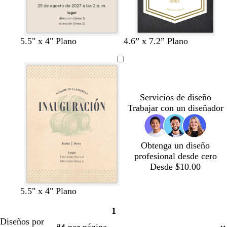
r
r
o
o
t
r
t
n
a
5.5" x 4" Plano
4.6” x 7.2” Plano
o
o
o
e
z
s
s
s
g
u
t
a
t
r
l
a
c
a
o
c
d
l
d
l
Servicios de diseño
o
a
o
a
Trabajar con un diseñador
r
r
o
o
Obtenga un diseño
profesional desde cero
Desde $10.00
t
v
t
n
5.5" x 4" Plano
o
e
o
a
1
s
r
s
r
Página
Diseños por
t
d
t
a
1