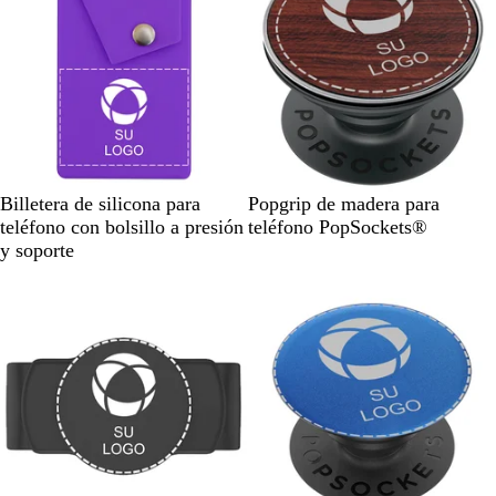
/
a
R
o
j
o
M
R
J
B
Billetera de silicona para
Popgrip de madera para
o
o
a
a
teléfono con bolsillo a presión
teléfono PopSockets®
r
j
c
m
y soporte
a
o
a
b
d
r
ú
o
a
n
d
á