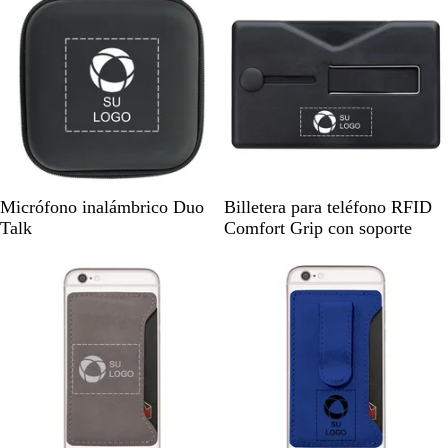
o
c
o
c
o
o
N
N
R
A
Micrófono inalámbrico Duo
Billetera para teléfono RFID
e
e
o
z
Talk
Comfort Grip con soporte
g
g
j
u
r
r
o
l
o
o