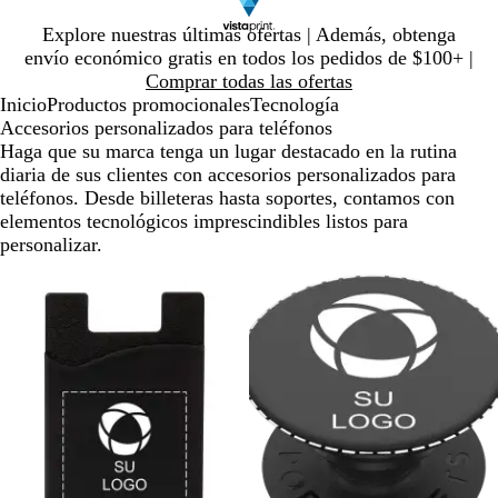
Diapositiva
Explore nuestras últimas ofertas | Además, obtenga
1
envío económico gratis en todos los pedidos de $100+ |
de
Comprar todas las ofertas
1
Inicio
Productos promocionales
Tecnología
Accesorios personalizados para teléfonos
Haga que su marca tenga un lugar destacado en la rutina
diaria de sus clientes con accesorios personalizados para
teléfonos. Desde billeteras hasta soportes, contamos con
elementos tecnológicos imprescindibles listos para
personalizar.
Diapositivas
de
la
1
a
la
2
de
2