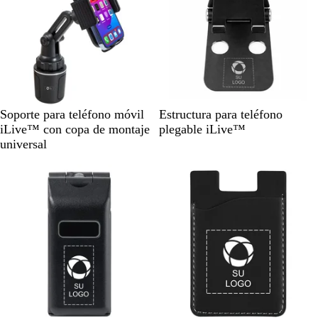
r
i
n
o
N
N
Soporte para teléfono móvil
Estructura para teléfono
e
e
iLive™ con copa de montaje
plegable iLive™
g
g
universal
r
r
Nuevo
o
o