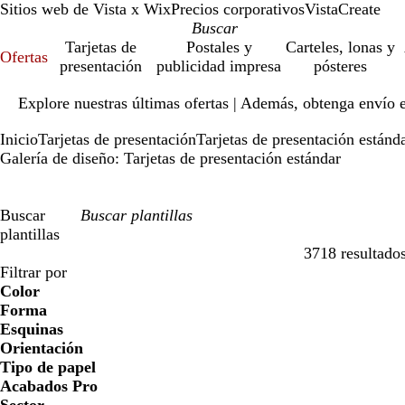
Sitios web de Vista x Wix
Precios corporativos
VistaCreate
Tarjetas de
Postales y
Carteles, lonas y
Ofertas
presentación
publicidad impresa
pósteres
Diapositiva
Explore nuestras últimas ofertas | Además, obtenga envío 
1
de
Inicio
Tarjetas de presentación
Tarjetas de presentación estánd
1
Galería de diseño: Tarjetas de presentación estándar
Buscar
plantillas
3718 resultado
Filtros
Filtrar por
Color
Forma
Esquinas
Orientación
Tipo de papel
Acabados Pro