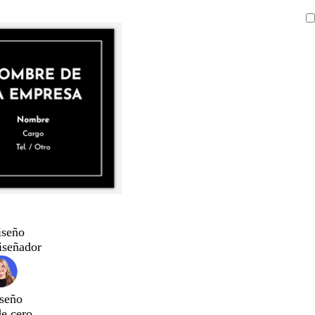
iseño
iseñador
seño
de cero