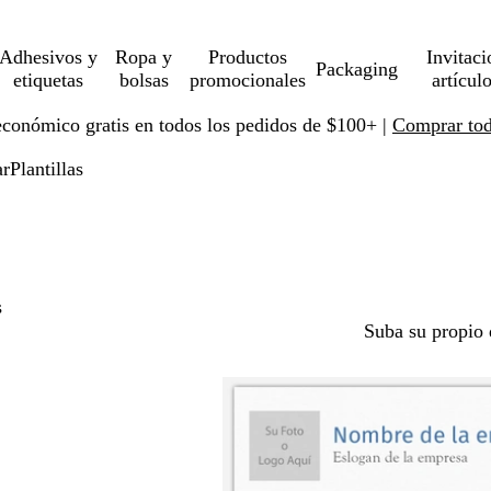
Adhesivos y
Ropa y
Productos
Invitaci
Packaging
etiquetas
bolsas
promocionales
artícul
económico gratis en todos los pedidos de $100+ |
Comprar toda
ar
Plantillas
s
Suba su propio 