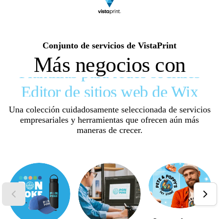
Servicios de diseño
Logomaker con IA
Servicio de envío de postales
Conjunto de servicios de VistaPrint
Más negocios con
Plantillas para redes sociales
Editor de sitios web de Wix
Kit de marca
Una colección cuidadosamente seleccionada de servicios
empresariales y herramientas que ofrecen aún más
Servicios de diseño
maneras de crecer.
Logomaker con IA
Servicio de envío de postales
Plantillas para redes sociales
Editor de sitios web de Wix