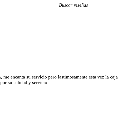
Mis
datos
de
búsqueda
 me encanta su servicio pero lastimosamente esta vez la caj
por su calidad y servicio