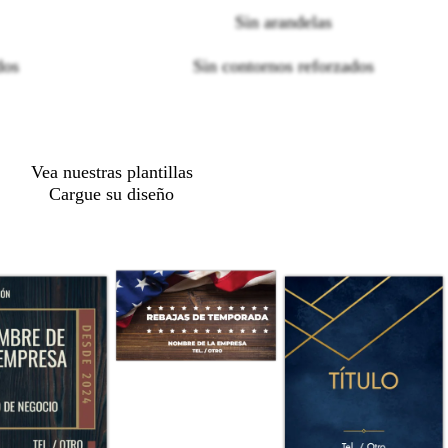
Loading
Sin arandelas
options
dos
Sin contornos reforzados
Vea nuestras plantillas
Cargue su diseño
m
a
r
r