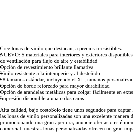
o
s
e
s
o
c
s
c
u
m
u
r
e
r
o
r
o
a
l
d
Cree lonas de vinilo que destacan, a precios irresistibles.
a
NUEVO: 5 materiales para interiores y exteriores disponibl
de ventilación para flujo de aire y estabilidad
Opción de revestimiento brillante llamativa
Vinilo resistente a la intemperie y al desteñido
28 tamaños estándar, incluyendo el XL, tamaños personalizad
Opción de borde reforzado para mayor durabilidad
Opción de arandelas metálicas para colgar fácilmente en exte
Impresión disponible a una o dos caras
Alta calidad, bajo costo
Solo tiene unos segundos para captar 
las lonas de vinilo personalizadas son una excelente manera d
promocionando una gran apertura, anuncie ofertas o esté mon
comercial, nuestras lonas personalizadas ofrecen un gran impa