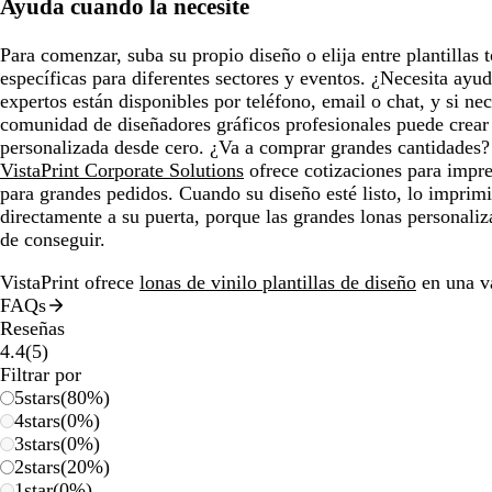
Ayuda cuando la necesite
Para comenzar, suba su propio diseño o elija entre plantillas 
específicas para diferentes sectores y eventos. ¿Necesita ayu
expertos están disponibles por teléfono, email o chat, y si ne
comunidad de diseñadores gráficos profesionales puede crear 
personalizada desde cero. ¿Va a comprar grandes cantidades?
VistaPrint Corporate Solutions
ofrece cotizaciones para impre
para grandes pedidos. Cuando su diseño esté listo, lo impri
directamente a su puerta, porque las grandes lonas personaliza
de conseguir.
VistaPrint ofrece
lonas de vinilo plantillas de diseño
en una va
FAQs
Reseñas
5
4.4
(
5
)
reseñas
Filtrar por
5
stars
(
80
%)
4
stars
(
0
%)
3
stars
(
0
%)
2
stars
(
20
%)
1
star
(
0
%)