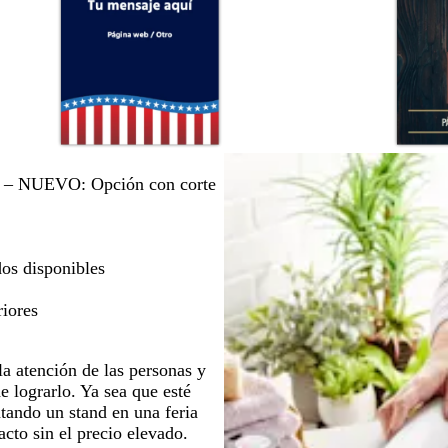
l
o
l
l
o
i
v
a
a
n
n
n
z
e
e
e
es – NUEVO: Opción con corte
u
g
g
g
l
r
r
r
o
o
o
o
s
os disponibles
c
u
riores
r
o
la atención de las personas y
e lograrlo. Ya sea que esté
tando un stand en una feria
cto sin el precio elevado.