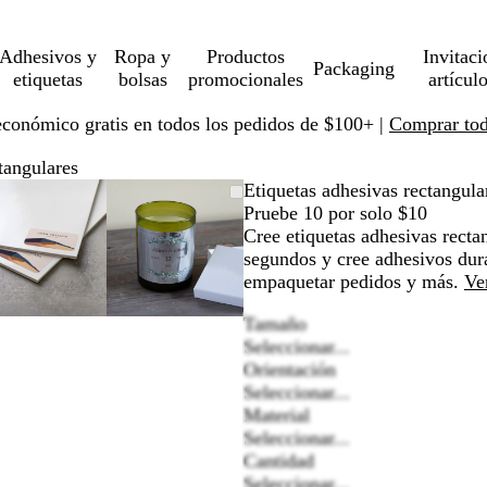
Adhesivos y
Ropa y
Productos
Invitaci
Packaging
etiquetas
bolsas
promocionales
artícul
económico gratis en todos los pedidos de $100+ |
Comprar toda
tangulares
Imagen
Ampliado
Use
Haga
Imagen
Ampliado
Use
Haga
Etiquetas adhesivas rectangula
ampliable
al
la
clic
ampliable
al
la
clic
Pruebe 10 por solo $10
con
mínimo
tecla
para
con
mínimo
tecla
para
Cree etiquetas adhesivas recta
zoom
de
expandir
zoom
de
expandir
segundos y cree adhesivos dura
más
más
empaquetar pedidos y más.
Ve
(+)
(+)
Tamaño
y
y
Seleccionar...
menos
menos
Orientación
(-)
(-)
Seleccionar...
para
para
Material
r
acercar/alejar
acercar/alejar
Seleccionar...
con
con
Cantidad
zoom
zoom
Seleccionar...
y
y