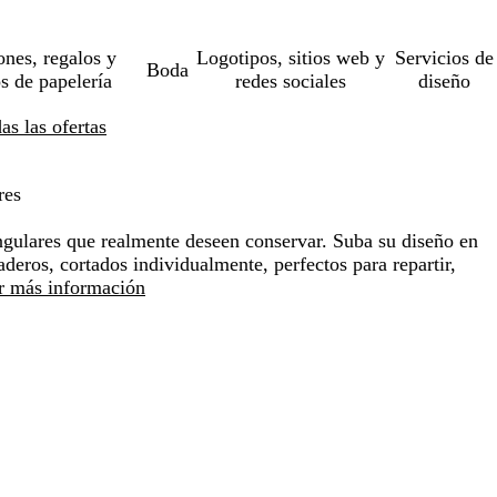
ones, regalos y
Logotipos, sitios web y
Servicios de
Boda
os de papelería
redes sociales
diseño
s las ofertas
res
ngulares que realmente deseen conservar. Suba su diseño en
deros, cortados individualmente, perfectos para repartir,
r más información
Loading
options