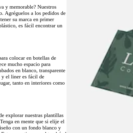
r
q
r
q
l
a
r
tiva y memorable? Nuestros
o
u
o
u
a
o
so. Agréguelos a los pedidos de
e
e
d
antener su marca en primer
o
ástico, es fácil encontrar un
ara colocar en botellas de
rece mucho espacio para
cabados en blanco, transparente
y el liner es fácil de
ugar, tanto en interiores como
de explorar nuestras plantillas
 Tenga en mente que si elije el
diseño con un fondo blanco y