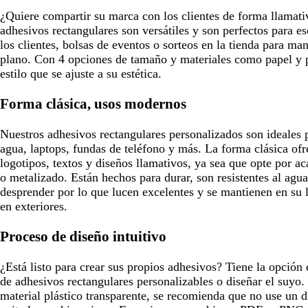
u
o
¿Quiere compartir su marca con los clientes de forma llama
r
adhesivos rectangulares son versátiles y son perfectos para e
o
los clientes, bolsas de eventos o sorteos en la tienda para m
plano. Con 4 opciones de tamaño y materiales como papel y pl
estilo que se ajuste a su estética.
Forma clásica, usos modernos
Nuestros adhesivos rectangulares personalizados son ideales p
agua, laptops, fundas de teléfono y más. La forma clásica of
logotipos, textos y diseños llamativos, ya sea que opte por a
o metalizado. Están hechos para durar, son resistentes al agua 
desprender por lo que lucen excelentes y se mantienen en su l
en exteriores.
Proceso de diseño intuitivo
¿Está listo para crear sus propios adhesivos? Tiene la opción 
de adhesivos rectangulares personalizables o diseñar el suyo.
material plástico transparente, se recomienda que no use un 