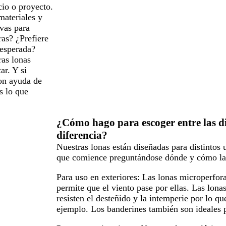
cio o proyecto.
materiales y
ivas para
ras? ¿Prefiere
nesperada?
ras lonas
ar. Y si
con ayuda de
s lo que
¿Cómo hago para escoger entre las di
diferencia?
Nuestras lonas están diseñadas para distintos
que comience preguntándose dónde y cómo la 
Para uso en exteriores:
Las lonas microperforad
permite que el viento pase por ellas. Las lonas
resisten el desteñido y la intemperie por lo q
ejemplo. Los banderines también son ideales p