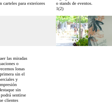
n carteles para exteriores
o stands de eventos.
1
(
2
)
aer las miradas
tuaciones o
frecemos lonas
primera sin el
erciales y
impresión
destaque sin
 podrá sentirse
ue clientes