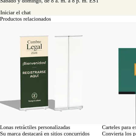
Sábado y domingo, de 8 a. m. a 8 p. m. EST
Iniciar el chat
Productos relacionados
Nuevas opciones
Nuevo bajo pre
Lonas retráctiles personalizadas
Carteles para e
Su marca destacará en sitios concurridos
Convierta los p