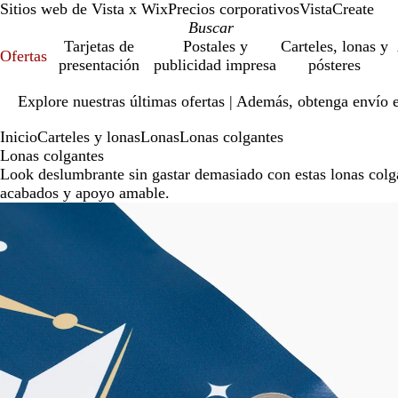
Sitios web de Vista x Wix
Precios corporativos
VistaCreate
Tarjetas de
Postales y
Carteles, lonas y
Ofertas
presentación
publicidad impresa
pósteres
Diapositiva
Explore nuestras últimas ofertas | Además, obtenga envío 
1
de
Inicio
Carteles y lonas
Lonas
Lonas colgantes
1
Lonas colgantes
Look deslumbrante sin gastar demasiado con estas lonas col
acabados y apoyo amable.
Nuevo bajo precio