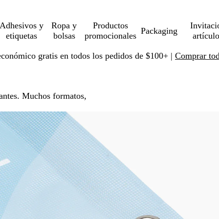
Adhesivos y
Ropa y
Productos
Invitaci
Packaging
etiquetas
bolsas
promocionales
artícul
económico gratis en todos los pedidos de $100+ |
Comprar toda
gantes. Muchos formatos,
Nuevo bajo precio