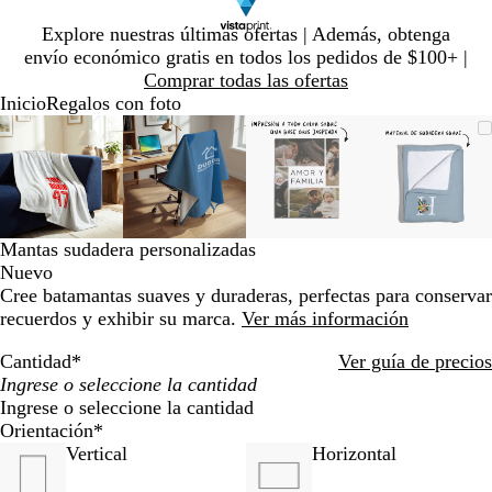
Diapositiva
Explore nuestras últimas ofertas | Además, obtenga
1
envío económico gratis en todos los pedidos de $100+ |
de
Comprar todas las ofertas
1
Inicio
Regalos con foto
Diapositiva
Imagen
Ampliado
Use
Haga
Imagen
Ampliado
Use
Haga
Imagen
Ampliado
Use
Haga
Imagen
Amplia
Use
Haga
1
ampliable
al
la
clic
ampliable
al
la
clic
ampliable
al
la
clic
ampliab
al
la
clic
de
con
mínimo
tecla
para
con
mínimo
tecla
para
con
mínimo
tecla
para
con
mínimo
tecla
para
4
zoom
de
expandir
zoom
de
expandir
zoom
de
expandir
zoom
de
expandi
más
más
más
más
(+)
(+)
(+)
(+)
Mantas sudadera personalizadas
y
y
y
y
Nuevo
menos
menos
menos
menos
Cree batamantas suaves y duraderas, perfectas para conservar
(-)
(-)
(-)
(-)
recuerdos y exhibir su marca.
Ver más información
para
para
para
para
acercar/alejar
acercar/alejar
acercar/alejar
acercar/
Cantidad
*
Ver guía de precios
con
con
con
con
zoom
zoom
zoom
zoom
Ingrese o seleccione la cantidad
y
y
y
y
Orientación
*
las
las
las
las
Vertical
Horizontal
teclas
teclas
teclas
teclas