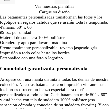
de
de
de
de
las
las
las
las
Vea nuestras plantillas
flechas
flechas
flechas
flechas
Cargue su diseño
para
para
para
para
Las batamantas personalizadas transforman las fotos y los
arrastrar
arrastrar
arrastrar
arrastra
logotipos en regalos cálidos que se usarán toda la temporada.
Tamaño: 50" x 60"
29 oz. por unidad
Material de sudadera 100% poliéster
Duradero y apto para lavar a máquina
Frente totalmente personalizable, reverso jaspeado gris
Impresión a todo color hasta los bordes
Personalice con una foto o logotipo
Comodidad garantizada, personalizada
Arrópese con una manta distinta a todas las demás de nuestra
colección. Nuestras batamantas con impresión vibrante hasta
los bordes ofrecen un lienzo especial para diseños
personalizados a todo color. Cada batamanta mide 50" x 60"
y está hecha con tela de sudadera 100% poliéster (esa
sensación cómoda y conocida de su sudadera favorita). Y con