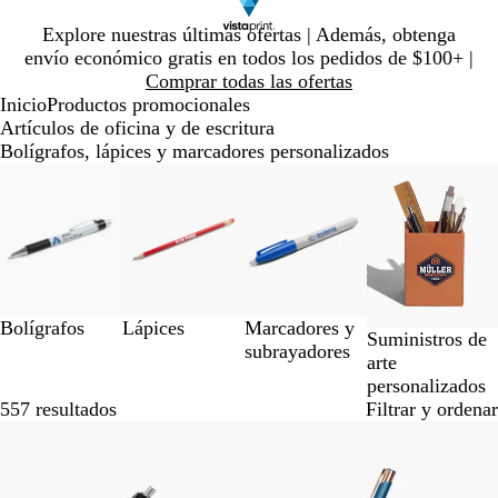
Diapositiva
Explore nuestras últimas ofertas | Además, obtenga
1
envío económico gratis en todos los pedidos de $100+ |
de
Comprar todas las ofertas
1
Inicio
Productos promocionales
Artículos de oficina y de escritura
Bolígrafos, lápices y marcadores personalizados
Diapositivas
de
la
1
a
la
3
Bolígrafos
Lápices
Marcadores y
de
Suministros de
subrayadores
4
arte
personalizados
557 resultados
Filtrar y ordenar
Lo más vendido
Nuevo