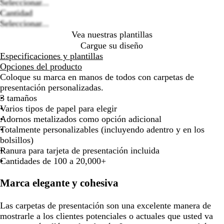
de
de
de
de
de
options
Seleccionar...
las
las
las
las
las
Cantidad
flechas
flechas
flechas
flechas
flechas
Seleccionar...
para
para
para
para
para
Vea nuestras plantillas
arrastrar
arrastrar
arrastrar
arrastrar
arrastrar
Cargue su diseño
Especificaciones y plantillas
Opciones del producto
Coloque su marca en manos de todos con carpetas de
presentación personalizadas.
3 tamaños
Varios tipos de papel para elegir
Adornos metalizados como opción adicional
Totalmente personalizables (incluyendo adentro y en los
bolsillos)
Ranura para tarjeta de presentación incluida
Cantidades de 100 a 20,000+
Marca elegante y cohesiva
Las carpetas de presentación son una excelente manera de
mostrarle a los clientes potenciales o actuales que usted va