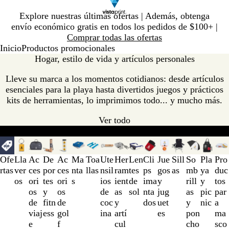
Diapositiva
Explore nuestras últimas ofertas | Además, obtenga
1
envío económico gratis en todos los pedidos de $100+ |
de
Comprar todas las ofertas
1
Inicio
Productos promocionales
Hogar, estilo de vida y artículos personales
Lleve su marca a los momentos cotidianos: desde artículos
esenciales para la playa hasta divertidos juegos y prácticos
kits de herramientas, lo imprimimos todo... y mucho más.
Ver todo
Nuestras categorías
Más vendidos
Obsequios promocionales ú
Diapositivas
de
Ofe
Lla
Ac
De
Ac
Ma
Toa
Ute
Her
Len
Cli
Jue
Sill
So
Pla
Pro
la
rtas
ver
ces
por
ces
nta
llas
nsil
ram
tes
ps
gos
as
mb
ya
duc
1
os
ori
tes
ori
s
ios
ient
de
ima
y
rill
y
tos
a
os
y
os
de
as
sol
nta
jug
as
pic
par
la
de
fitn
de
coc
y
dos
uet
y
nic
a
3
viaj
ess
gol
ina
artí
es
pon
ma
de
e
f
cul
cho
sco
16