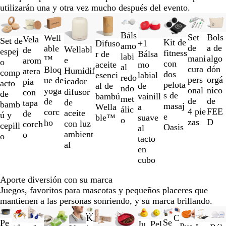
utilizarán una y otra vez mucho después del evento.
Diapositivas
Nuevo
Nuevo
Nuevas opciones
Nue
de
D
P
Báls
T
R
V
A
Bols
Set
Well
la
Vela
Set de
Kit de
Difuso
+
1
o
l
amo
r
o
e
z
a de
de
N
R
R
B
able
1
Wellabl
de
espej
fitness
r de
Bálsa
r
a
labi
a
j
r
u
algo
mani
e
o
o
l
™
a
e
arom
o
con
aceite
mo
a
t
al
n
o
d
l
dón
cura
g
s
j
a
Bloq
la
Humidif
atera
comp
dos
esenci
labial
d
e
redo
s
t
e
t
orgá
pers
r
a
o
n
ue de
2
icador
pia
acto
pelota
al de
de
o
a
ndo
p
r
l
r
nico
onal
o
d
c
yoga
de
difusor
con
de
s de
bambú
vainill
d
met
a
a
i
a
de
de
o
o
de
10
de
tapa
bamb
masaj
Wella
a
a
álic
r
n
m
n
FEE
4 pie
corc
aceite
de
ú y
e
ble™
suave
o
e
s
a
s
D
zas
ho
con luz
corch
cepill
Oasis
al
n
l
t
l
ambient
o
o
tacto
t
ú
r
ú
al
en
e
c
a
c
cubo
i
n
i
d
s
d
Aporte diversión con su marca
o
l
o
Juegos, favoritos para mascotas y pequeños placeres que
ú
mantienen a las personas sonriendo, y su marca brillando.
c
Diapositivas
Nuevo
Nuevo
i
B
A
A
V
A
A
C
K
de
Se
G
A
Pe
Ju
Pel