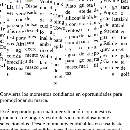
Pus
Jue
+
1
d
Bál
l
m
z
+
1
e
z
m
a
Vent
it
Jueg
la
D
J
P
O
N
A
R
B
t
r
z
rfe
gu
ota
Plato
A
R
B
V
Dispe
h
go
Lla
o
sam
a
a
u
Lla
r
u
a
s
ilad
d
o
1
í
u
a
r
e
z
o
u
de
a
u
ct
ete
de
de
z
o
l
e
nsador
Pop
de
ver
o
n
r
l
vero
d
l
r
c
or
e
Tum
a
a
n
t
g
g
u
j
r
te
y
l
Li
clá
plá
silicon
u
j
a
r
de
Cir
lanz
o
labi
c
i
con
e
i
o
de
a
bling
la
d
e
r
u
r
l
o
d
nis
ne
sic
stic
a con
l
o
n
d
bolsas
cle
ami
para
al
o
l
sop
l
a
cuel
c
Towe
2
e
t
i
l
o
e
de
Tr
o
o
ventos
c
e
desech
Stre
ent
días
en
l
orte
l
n
lo
u
r
de
l
e
ó
l
o
m
av
de
par
a para
o
l
ables
ss
o
festi
for
o
para
o
ti
inal
a
para
15
a
e
t
o
s
es
el
pat
a
comid
i
para
Rel
de
vos
ma
Airt
e
ámb
r
apila
T
n
i
a
Do
o
pic
a y
m
excre
iev
aros
y
de
ag
st
rico
el
r
i
t
c
po
g
de
kle
agua
a
mento
er
de
cele
pelo
de
r
Wel
a
bloq
e
h
o
rtá
Bo
go
bal
para
s de
Ga
ma
brac
ta
silic
é
labl
s
ues
r
til
wl
ma
l
masco
masco
me
der
ione
de
ona
s
e™
de
r
tas
tas
a
s
golf
made
a
ra
Convierta los momentos cotidianos en oportunidades para
promocionar su marca.
Esté preparado para cualquier situación con nuestros
productos de hogar y estilo de vida cuidadosamente
seleccionados. Desde momentos entrañables en casa hasta
artículos imprescindibles para llevar consigo, esta versátil