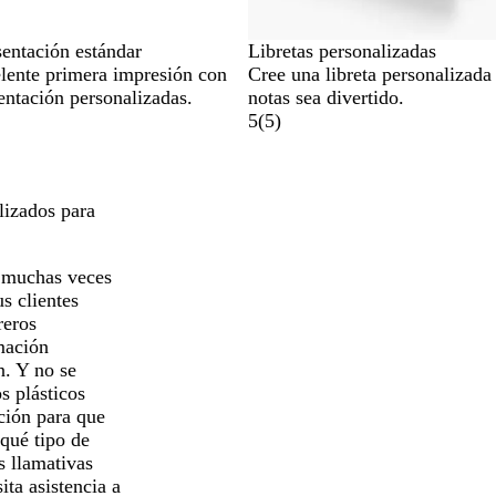
sentación estándar
Libretas personalizadas
lente primera impresión con
Cree una libreta personalizada
sentación personalizadas.
notas sea divertido.
5
(
5
)
lizados para
Y muchas veces
s clientes
reros
mación
n. Y no se
os plásticos
ación para que
qué tipo de
s llamativas
ita asistencia a