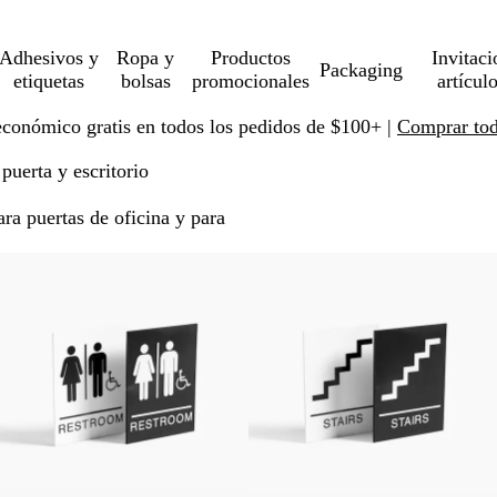
Adhesivos y
Ropa y
Productos
Invitaci
Packaging
etiquetas
bolsas
promocionales
artícul
económico gratis en todos los pedidos de $100+ |
Comprar toda
 puerta y escritorio
ara puertas de oficina y para