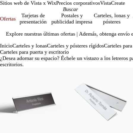
Sitios web de Vista x Wix
Precios corporativos
VistaCreate
Tarjetas de
Postales y
Carteles, lonas y
Ofertas
presentación
publicidad impresa
pósteres
Diapositiva
Explore nuestras últimas ofertas | Además, obtenga envío 
1
de
Inicio
Carteles y lonas
Carteles y pósteres rígidos
Carteles para
1
Carteles para puerta y escritorio
¿Desea adornar su espacio? Échele un vistazo a los letreros p
escritorios.