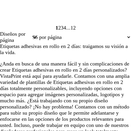
1
2
3
4
12
Página
Página
Página
Página
Página
Diseños por
1
2
3
4
12
página
Etiquetas adhesivas en rollo en 2 días: traigamos su visión a
la vida.
¿Anda en busca de una manera fácil y sin complicaciones de
crear Etiquetas adhesivas en rollo en 2 días personalizados?
VistaPrint está aquí para ayudarle. Contamos con una amplia
variedad de plantillas de Etiquetas adhesivas en rollo en 2
días totalmente personalizables, incluyendo opciones con
espacio para agregar imágenes personalizadas, logotipos y
mucho más. ¿Está trabajando con su propio diseño
personalizado? ¡No hay problema! Contamos con un método
para subir su propio diseño que le permite adelantarse y
enfocarse en las opciones de los productos relevantes para
usted. Incluso, puede trabajar en equipo con uno de nuestros