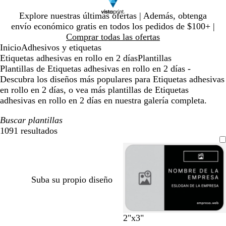
Diapositiva
Explore nuestras últimas ofertas | Además, obtenga
1
envío económico gratis en todos los pedidos de $100+ |
de
Comprar todas las ofertas
1
Inicio
Adhesivos y etiquetas
Etiquetas adhesivas en rollo en 2 días
Plantillas
Plantillas de Etiquetas adhesivas en rollo en 2 días -
Descubra los diseños más populares para Etiquetas adhesivas
en rollo en 2 días, o vea más plantillas de Etiquetas
adhesivas en rollo en 2 días en nuestra galería completa.
Buscar plantillas
1091 resultados
Filtros
Suba su propio diseño
n
g
a
g
a
a
r
n
c
2"x3"