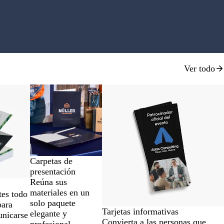
o
p
e
a
d
o
Ver todo
o
Nuevo bajo precio
Carpetas de
presentación
Reúna sus
materiales en un
tes todo
solo paquete
para
Tarjetas informativas
elegante y
unicarse
Convierta a las personas que