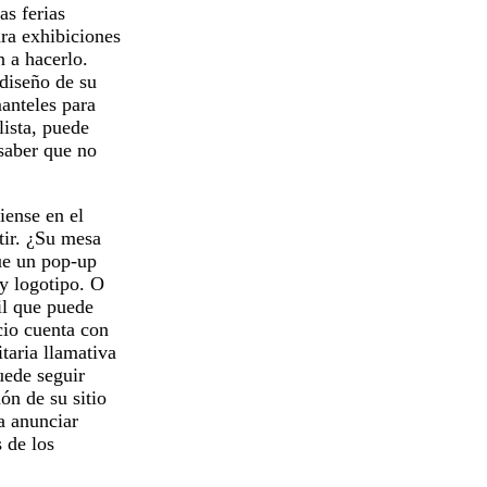
as ferias
ra exhibiciones
n a hacerlo.
diseño de su
anteles para
lista, puede
 saber que no
iense en el
stir. ¿Su mesa
ue un pop-up
y logotipo. O
il que puede
cio cuenta con
taria llamativa
uede seguir
ón de su sitio
a anunciar
 de los