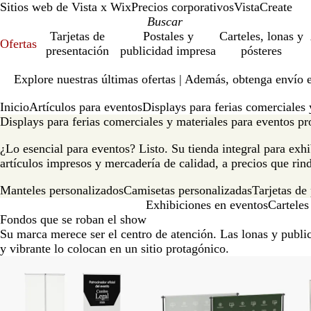
Sitios web de Vista x Wix
Precios corporativos
VistaCreate
Tarjetas de
Postales y
Carteles, lonas y
Ofertas
presentación
publicidad impresa
pósteres
Diapositiva
Explore nuestras últimas ofertas | Además, obtenga envío 
1
de
Inicio
Artículos para eventos
Displays para ferias comerciales 
1
Displays para ferias comerciales y materiales para eventos pr
¿Lo esencial para eventos? Listo. Su tienda integral para exhi
artículos impresos y mercadería de calidad, a precios que rin
Manteles personalizados
Camisetas personalizadas
Tarjetas de
Exhibiciones en eventos
Carteles
Fondos que se roban el show
Su marca merece ser el centro de atención. Las lonas y publi
y vibrante lo colocan en un sitio protagónico.
Diapositivas
Nuevas opciones
Nuevo bajo precio
N
de
la
1