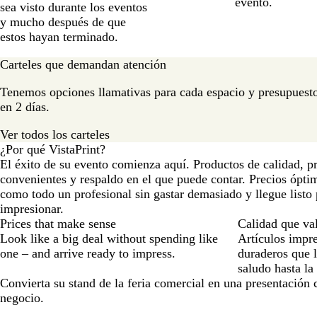
n
evento.
sea visto durante los eventos
c
c
c
c
c
y mucho después de que
o
o
o
o
i
estos hayan terminado.
/
/
/
/
a
B
A
V
N
Carteles que demandan atención
l
z
e
a
a
u
r
r
Tenemos opciones llamativas para cada espacio y presupuesto,
n
l
d
a
en 2 días.
c
e
n
o
j
Ver todos los carteles
a
¿Por qué VistaPrint?
El éxito de su evento comienza aquí. Productos de calidad, p
convenientes y respaldo en el que puede contar. Precios ópt
como todo un profesional sin gastar demasiado y llegue listo 
impresionar.
Prices that make sense
Calidad que va
Look like a big deal without spending like
Artículos impre
one – and arrive ready to impress.
duraderos que 
saludo hasta la
Convierta su stand de la feria comercial en una presentación 
negocio.