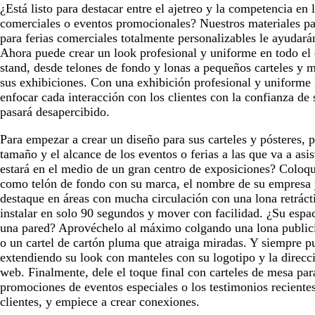
¿Está listo para destacar entre el ajetreo y la competencia en l
comerciales o eventos promocionales? Nuestros materiales pa
para ferias comerciales totalmente personalizables le ayudará
Ahora puede crear un look profesional y uniforme en todo el 
stand, desde telones de fondo y lonas a pequeños carteles y m
sus exhibiciones. Con una exhibición profesional y uniforme 
enfocar cada interacción con los clientes con la confianza de
pasará desapercibido.
Para empezar a crear un diseño para sus carteles y pósteres, p
tamaño y el alcance de los eventos o ferias a las que va a asi
estará en el medio de un gran centro de exposiciones? Coloq
como telón de fondo con su marca, el nombre de su empresa 
destaque en áreas con mucha circulación con una lona retráct
instalar en solo 90 segundos y mover con facilidad. ¿Su espa
una pared? Aprovéchelo al máximo colgando una lona publici
o un cartel de cartón pluma que atraiga miradas. Y siempre p
extendiendo su look con manteles con su logotipo y la direcci
web. Finalmente, dele el toque final con carteles de mesa par
promociones de eventos especiales o los testimonios recientes
clientes, y empiece a crear conexiones.