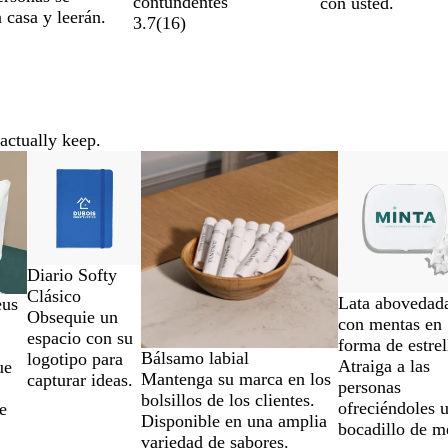
contundentes
con usted.
a casa y leerán.
3.7
(
16
)
actually keep.
Nuevo
Nuevo
N
R
G
A
Diario Softy
e
o
r
z
Clásico
B
N
P
Lata abovedad
eus
g
j
i
u
Obsequie un
l
e
l
con mentas en
x
r
o
s
l
espacio con su
a
g
a
forma de estrel
Bálsamo labial
o
logotipo para
n
r
t
Atraiga a las
ue
Mantenga su marca en los
capturar ideas.
c
o
e
personas
bolsillos de los clientes.
o
a
ofreciéndoles 
e
Disponible en una amplia
d
bocadillo de m
variedad de sabores.