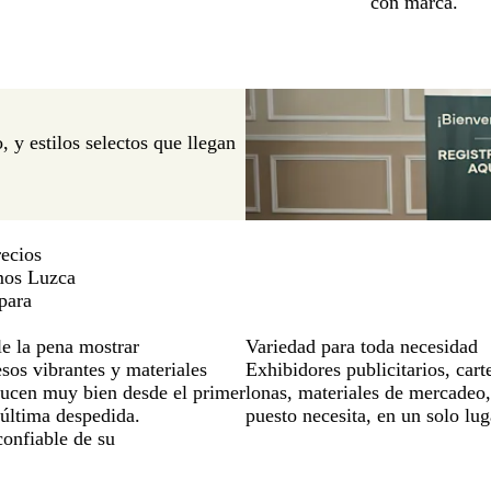
o
con marca.
 y estilos selectos que llegan
recios
imos Luzca
para
le la pena mostrar
Variedad para toda necesidad
sos vibrantes y materiales
Exhibidores publicitarios, cart
lucen muy bien desde el primer
lonas, materiales de mercadeo,
 última despedida.
puesto necesita, en un solo lug
confiable de su