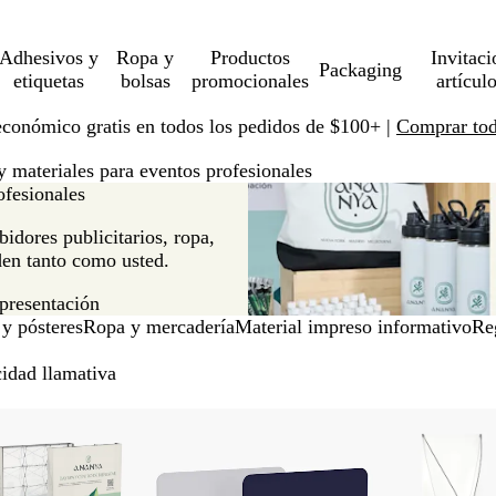
Adhesivos y
Ropa y
Productos
Invitaci
Packaging
etiquetas
bolsas
promocionales
artícul
económico gratis en todos los pedidos de $100+ |
Comprar toda
y materiales para eventos profesionales
ofesionales
bidores publicitarios, ropa,
den tanto como usted.
 presentación
 y pósteres
Ropa y mercadería
Material impreso informativo
Re
cidad llamativa
uevo bajo precio