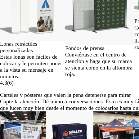
a
la
2
Po
de
C
7
c
l
Lonas retráctiles
st
Fondos de prensa
personalizadas
Conviértase en el centro de
Estas lonas son fáciles de
atención y haga que su marca
colocar y le permiten poner
se sienta como en la alfombra
a la vista su mensaje en
roja.
minutos.
4.3
(
6
)
Carteles y pósteres que valen la pena detenerse para mirar
Capte la atención. Dé inicio a conversaciones. Esto es muy fá
que lucen muy bien desde el momento de colocarlos hasta qui
Diapositivas
Nuevo bajo precio
Nuevo bajo precio
Nuevo bajo precio
de
la
1