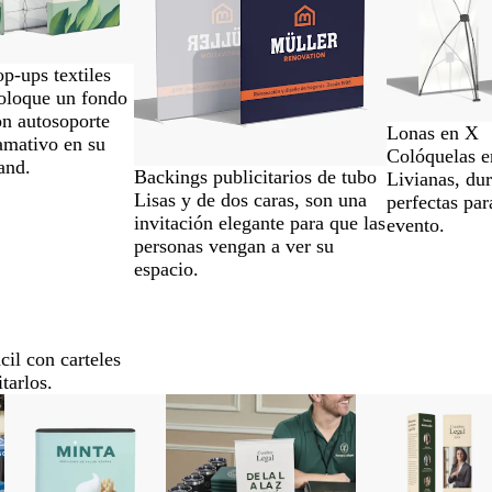
p-ups textiles
oloque un fondo
on autosoporte
Lonas en X
lamativo en su
Colóquelas e
and.
Backings publicitarios de tubo
Livianas, du
Lisas y de dos caras, son una
perfectas par
invitación elegante para que las
evento.
personas vengan a ver su
espacio.
cil con carteles
tarlos.
Nuevo bajo precio
Nuevas opciones