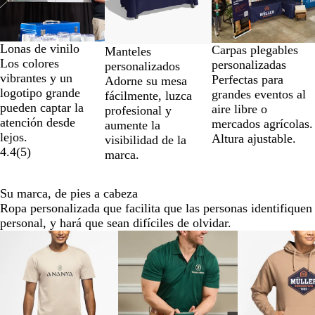
a
la
2
de
Lonas de vinilo
Carpas plegables
Manteles
9
Los colores
personalizadas
personalizados
vibrantes y un
Perfectas para
Adorne su mesa
logotipo grande
grandes eventos al
fácilmente, luzca
pueden captar la
aire libre o
profesional y
atención desde
mercados agrícolas.
aumente la
lejos.
Altura ajustable.
visibilidad de la
4.4
(
5
)
marca.
Su marca, de pies a cabeza
Ropa personalizada que facilita que las personas identifiquen
personal, y hará que sean difíciles de olvidar.
Diapositivas
Nuevas opciones
Nuevas opciones
de
la
1
a
la