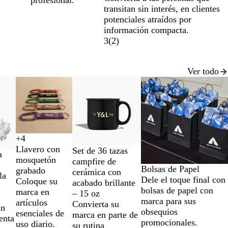
profesional.
transitan sin interés, en clientes
potenciales atraídos por
información compacta.
3
(
2
)
Ver todo
Nuevo
Nuevo
Nuevo bajo precio
+
4
N
A
R
V
Llavero con
B
N
W
Set de 36 tazas
e
z
o
e
a
mosquetón
l
a
h
campfire de
g
u
j
r
Bolsas de Papel
grabado
a
v
i
cerámica con
r
l
o
d
la
Dele el toque final con
Coloque su
c
y
t
acabado brillante
o
e
bolsas de papel con
marca en
k
B
e
– 15 oz
marca para sus
artículos
l
Convierta su
un
obsequios
esenciales de
u
marca en parte de
enta
promocionales.
uso diario.
e
su rutina