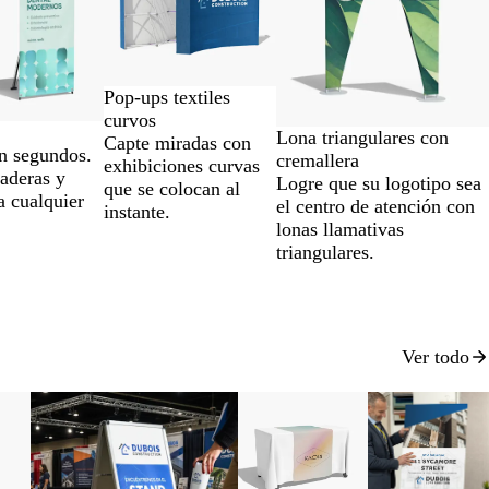
Pop-ups textiles
curvos
Lona triangulares con
Capte miradas con
n segundos.
cremallera
exhibiciones curvas
raderas y
Logre que su logotipo sea
que se colocan al
a cualquier
el centro de atención con
instante.
lonas llamativas
triangulares.
Ver todo
Nuevo bajo precio
Nuevo bajo precio
Nuevas opcion