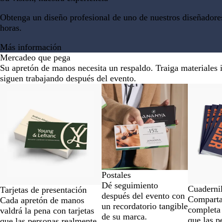
d
d
Obtenga un diseño profesional de uno de nuestros diseñadore
o
horas.
Más información
Mercadeo que pega
Su apretón de manos necesita un respaldo. Traiga materiales
siguen trabajando después del evento.
Diapositivas
Nuevas o
de
la
1
a
la
2
de
7
Postales
Dé seguimiento
Cuadernil
Tarjetas de presentación
después del evento con
Comparta 
Cada apretón de manos
un recordatorio tangible
completa
valdrá la pena con tarjetas
de su marca.
que las p
que las personas realmente