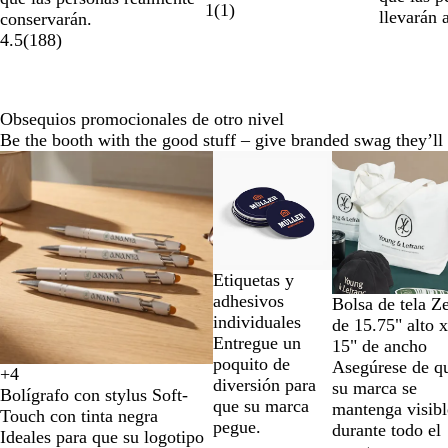
1
(
1
)
llevarán 
conservarán.
4.5
(
188
)
Obsequios promocionales de otro nivel
Be the booth with the good stuff – give branded swag they’ll 
Diapositivas
Nuevo
de
la
1
a
la
Etiquetas y
2
adhesivos
N
A
B
R
Bolsa de tela Z
de
individuales
e
z
l
o
de 15.75" alto 
9
Entregue un
g
u
a
j
15" de ancho
poquito de
r
l
n
o
Asegúrese de q
+
4
B
B
B
B
diversión para
o
F
c
su marca se
Bolígrafo con stylus Soft-
l
l
l
l
que su marca
r
o
mantenga visibl
Touch con tinta negra
a
a
a
a
pegue.
a
durante todo el
Ideales para que su logotipo
n
n
n
n