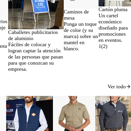
Cartón pluma
Caminos de
Un cartel
mesa
rios
económico
Ponga un toque
aje
diseñado para
de color (y su
Caballetes publicitarios
promociones
marca) sobre un
de aluminio
en eventos.
mantel en
Fáciles de colocar y
asta
1
(
2
)
blanco.
logran captar la atención
de las personas que pasan
para que conozcan su
empresa.
Ver todo