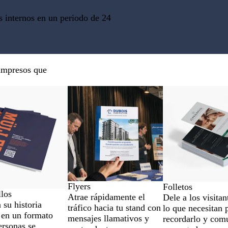
r
o
s internos en un periodo de 24
 impresos que
pciones
Nuevo bajo preci
Flyers
Folletos
los
Atrae rápidamente el
Dele a los visitan
su historia
tráfico hacia tu stand con
lo que necesitan 
 en un formato
mensajes llamativos y
recordarlo y com
ersonas se