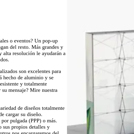
s
l
o
d
a
t
l
l
c
a
e
c
a
o
u
r
a
l
d
s
r
o
z
a
o
c
o
u
r
u
l
o
r
iales o eventos? Un pop-up
a
o
ngan del resto. Más grandes y
d
y alta resolución le ayudarán a
o
idos.
alizados son excelentes para
á hecho de aluminio y se
resistente y totalmente
ar su mensaje? Mire nuestra
ariedad de diseños totalmente
de cargar su diseño.
 por pulgada (PPP) o más.
 sus propios detalles y
otros nos encargaremos del