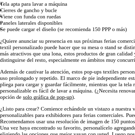
o
s
b
t
v
o
l
r
t
Tela apta para lavar a máquina
j
s
s
b
c
o
e
a
v
o
o
a
Cierres de gancho y bucle
a
c
c
o
u
s
i
s
d
Viene con funda con ruedas
u
u
s
r
q
n
c
o
Paneles laterales disponibles
r
r
q
o
u
o
u
Se puede cargar el diseño (se recomienda 150 PPP o más)
o
o
u
e
r
e
¿Quiere anunciar su presencia en sus próximas ferias comerc
o
textil personalizado puede hacer que su mesa o stand se disti
más atractivos que una lona, estos productos de gran calidad 
distinguirse del resto, especialmente en ámbitos muy concurr
Además de cautivar la atención, estos pop-ups textiles person
uso prolongado y repetido. El marco de pie independiente est
pliega para cargar y guardar fácilmente, mientras que la tela 
personalizable es fácil de lavar a máquina. (¿Necesita renov
opción de
solo gráfica de pop-up
).
¿Listo para crear? Comience echándole un vistazo a nuestra v
personalizables para exhibidores para ferias comerciales. Pue
Recomendamos usar una resolución de imagen de 150 puntos
Una vez haya encontrado su favorito, personalícelo agregando
eligiendo las opciones que mejor vayan con usted. Luego nos