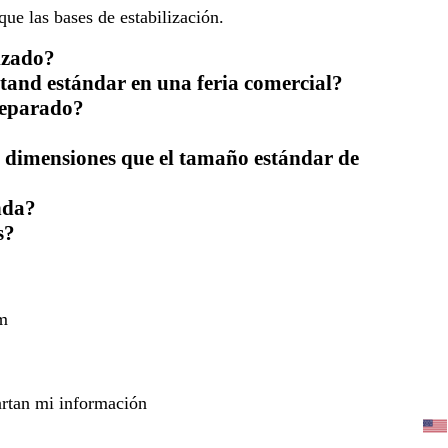
ue las bases de estabilización.
izado?
and estándar en una feria comercial?
separado?
s dimensiones que el tamaño estándar de
nda?
s?
m
rtan mi información