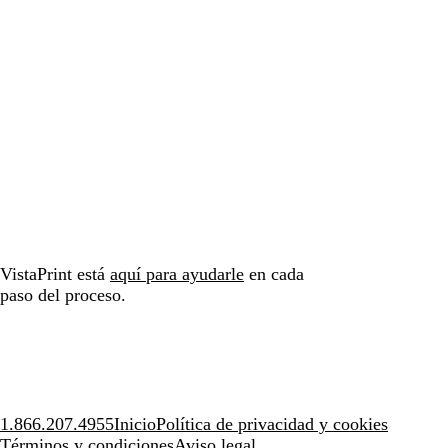
VistaPrint está
aquí para ayudarle
en cada
paso del proceso.
1.866.207.4955
Inicio
Política de privacidad y cookies
Términos y condiciones
Aviso legal