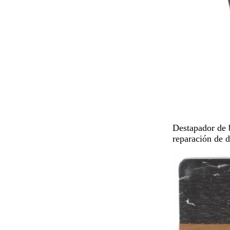
N
Destapador de b
e
reparación de 
g
r
o