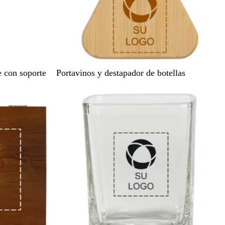
B
 con soporte
Portavinos y destapador de botellas
a
m
b
ú