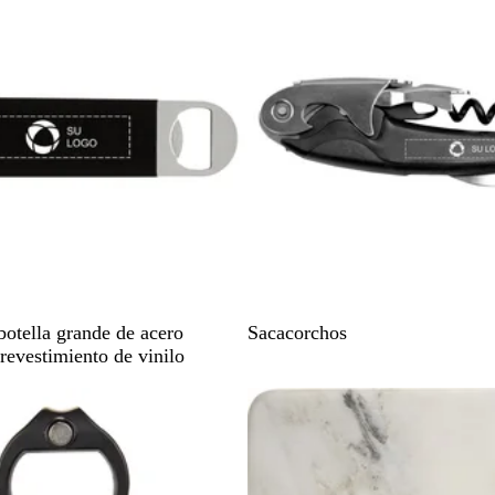
ú
N
botella grande de acero
Sacacorchos
e
revestimiento de vinilo
g
r
o