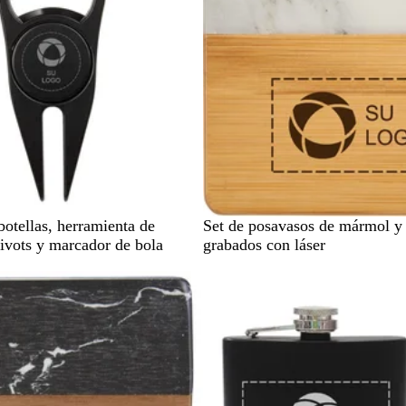
N
otellas, herramienta de
Set de posavasos de mármol 
a
divots y marcador de bola
grabados con láser
t
u
r
a
l