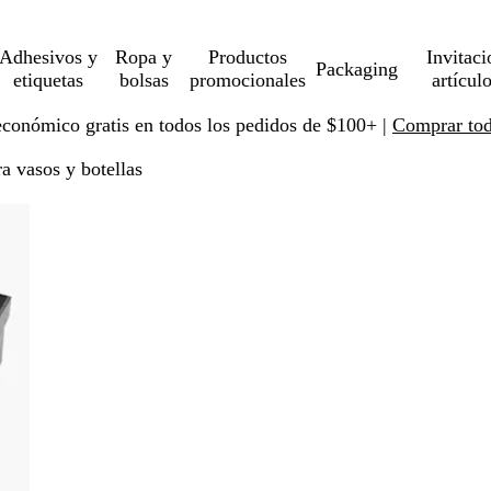
Adhesivos y
Ropa y
Productos
Invitaci
Packaging
etiquetas
bolsas
promocionales
artícul
económico gratis en todos los pedidos de $100+ |
Comprar toda
a vasos y botellas