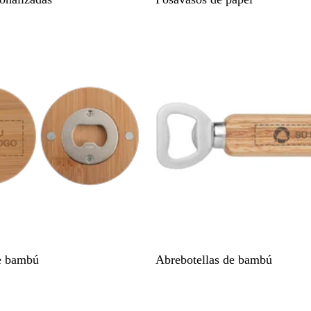
B
e bambú
Abrebotellas de bambú
a
m
b