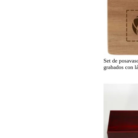
N
Set de posavas
e
grabados con l
g
r
o