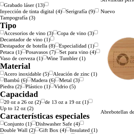
o
P
n
o
p
Grabado láser
(
13
)
c
l
l
a
Inyección de tinta digital
(
4
)
Serigrafía
(
9
)
Nuevo
r
a
a
r
Tampografía
(
3
)
u
n
t
e
Tipo
c
e
n
o
Accesorios de vino
(
3
)
Copa de vino
(
3
)
a
t
Decantador de vino
(
1
)
d
e
Destapador de botella
(
8
)
Especialidad
(
1
)
o
Petaca
(
1
)
Posavasos
(
7
)
Set para vino
(
4
)
Vaso de cerveza
(
1
)
Wine Tumbler
(
1
)
Material
Acero inoxidable
(
5
)
Aleación de zinc
(
1
)
Bambú
(
6
)
Madera
(
6
)
Metal
(
3
)
Piedra
(
2
)
Plástico
(
1
)
Vidrio
(
5
)
Capacidad
20 oz a 26 oz
(
2
)
de 13 oz a 19 oz
(
1
)
Up to 12 oz
(
2
)
M
Abrebotellas d
Características especiales
a
Conjunto
(
1
)
Dishwasher Safe
(
4
)
d
Double Wall
(
2
)
Gift Box
(
4
)
Insulated
(
1
)
e