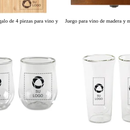
M
alo de 4 piezas para vino y
Juego para vino de madera y m
a
d
e
r
a