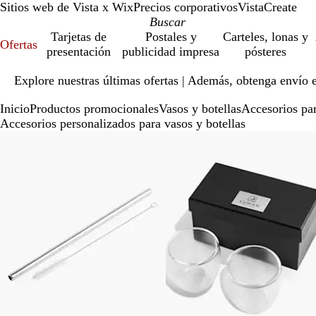
Sitios web de Vista x Wix
Precios corporativos
VistaCreate
Tarjetas de
Postales y
Carteles, lonas y
Ofertas
presentación
publicidad impresa
pósteres
Diapositiva
Explore nuestras últimas ofertas | Además, obtenga envío 
1
de
Inicio
Productos promocionales
Vasos y botellas
Accesorios par
1
Accesorios personalizados para vasos y botellas
Diapositivas
de
la
1
a
la
2
de
2