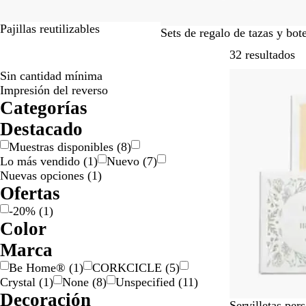
Pajillas reutilizables
Sets de regalo de tazas y bote
Ir
32 resultados
Sin cantidad mínima
-20%
Impresión del reverso
Categorías
Destacado
Muestras disponibles
(
8
)
Lo más vendido
(
1
)
Nuevo
(
7
)
Nuevas opciones
(
1
)
Ofertas
-20%
(
1
)
Color
A
B
B
G
G
M
M
N
R
V
T
Marca
z
e
l
r
r
a
o
e
o
e
r
Be Home®
(
1
)
CORKCICLE
(
5
)
u
i
a
i
i
r
r
g
j
r
a
Crystal
(
1
)
None
(
8
)
Unspecified
(
11
)
l
g
n
s
s
r
a
r
o
d
n
Decoración
e
c
/
ó
d
o
e
s
E
B
Servilletas per