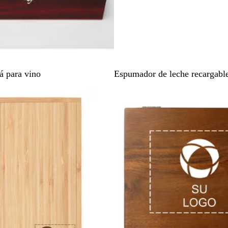
N
á para vino
Espumador de leche recargable
e
g
r
o