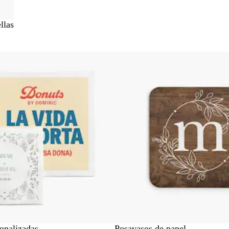
llas
 a resultados filtrados
sonalizadas
Posavasos de papel