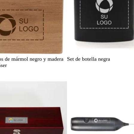
N
os de mármol negro y madera
Set de botella negra
e
áser
g
r
o