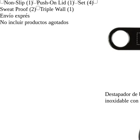
Non-Slip
(
1
)
Push-On Lid
(
1
)
Set
(
4
)
r
Sweat Proof
(
2
)
Triple Wall
(
1
)
a
Envío exprés
No incluir productos agotados
N
A
R
B
Destapador de 
e
z
o
l
inoxidable con 
g
u
j
a
Nuevo
r
l
o
n
o
c
o