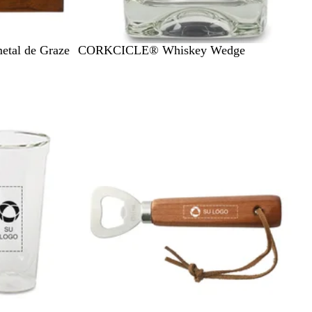
C
etal de Graze
CORKCICLE® Whiskey Wedge
l
e
Nuevo
a
r