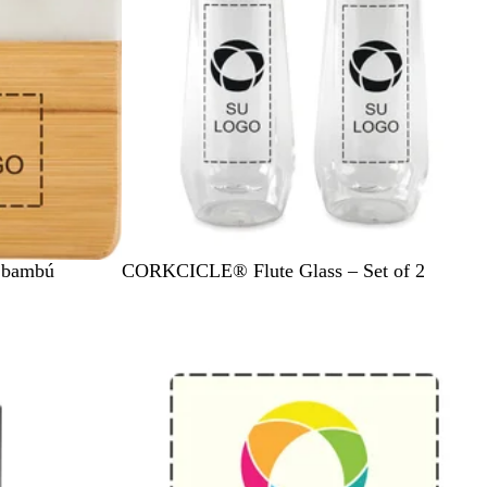
C
y bambú
CORKCICLE® Flute Glass – Set of 2
l
e
Nuevo
a
r