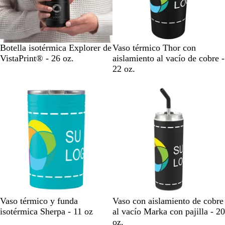
N
N
G
A
B
Botella isotérmica Explorer de
Vaso térmico Thor con
e
e
r
z
l
VistaPrint® - 26 oz.
aislamiento al vacío de cobre -
g
g
i
u
a
22 oz.
r
r
s
l
n
o
o
c
o
T
B
G
N
B
Vaso térmico y funda
Vaso con aislamiento de cobre
u
l
r
e
l
isotérmica Sherpa - 11 oz
al vacío Marka con pajilla - 20
r
a
i
g
a
oz.