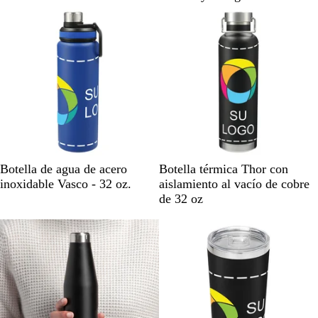
o
A
N
N
A
B
Botella de agua de acero
Botella térmica Thor con
z
e
e
z
l
inoxidable Vasco - 32 oz.
aislamiento al vacío de cobre
u
g
g
u
a
de 32 oz
l
r
r
l
n
o
o
m
c
a
o
r
i
n
o