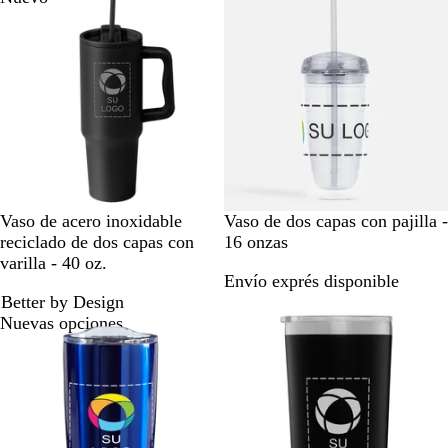
c
o
o
N
V
A
B
B
Vaso de acero inoxidable
Vaso de dos capas con pajilla -
e
e
z
l
o
reciclado de dos capas con
16 onzas
g
r
u
a
r
varilla - 40 oz.
Envío exprés disponible
r
d
l
n
r
Better by Design
o
e
M
c
a
Nuevas opciones
a
o
r
r
i
n
o