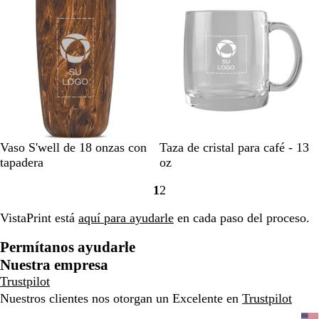
d
o
M
T
Vaso S'well de 18 onzas con
Taza de cristal para café - 13
a
r
tapadera
oz
d
a
1
2
e
n
Ir
Ir
r
s
a
a
VistaPrint está
aquí para ayudarle
en cada paso del proceso.
a
p
la
la
d
a
página
página
Permítanos ayudarle
e
r
Nuestra empresa
t
e
e
Trustpilot
n
c
t
Nuestros clientes nos otorgan un Excelente en
Trustpilot
a
e