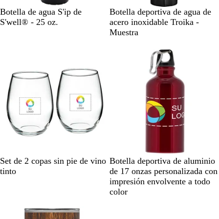
R
M
N
Botella de agua S'ip de
Botella deportiva de agua de
e
a
e
S'well® - 25 oz.
acero inoxidable Troika -
g
l
g
Muestra
a
v
r
Agotado
Agotado
l
a
o
i
v
z
i
n
s
e
c
g
o
r
b
o
l
a
n
c
C
R
P
N
A
B
Set de 2 copas sin pie de vino
Botella deportiva de aluminio
o
l
o
l
e
z
l
tinto
de 17 onzas personalizada con
e
j
a
g
u
a
impresión envolvente a todo
a
o
t
r
l
n
color
r
e
o
c
Agotado
Agotado
a
o