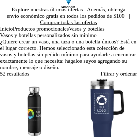
Diapositiva
Explore nuestras últimas ofertas | Además, obtenga
1
envío económico gratis en todos los pedidos de $100+ |
de
Comprar todas las ofertas
1
Inicio
Productos promocionales
Vasos y botellas
Vasos y botellas personalizados sin mínimo
¿Quiere crear un vaso, una taza o una botella únicos? Está en
el lugar correcto. Hemos seleccionado esta colección de
vasos y botellas sin pedido mínimo para ayudarle a encontrar
exactamente lo que necesita: hágalos suyos agregando su
nombre, mensaje o diseño.
52 resultados
Filtrar y ordenar
Lo más vendido
Nuevas opciones