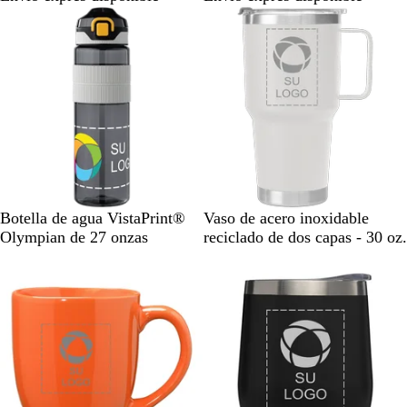
o
c
o
e
n
s
o
a
j
t
d
a
e
o
N
B
N
A
Botella de agua VistaPrint®
Vaso de acero inoxidable
e
l
e
z
Olympian de 27 onzas
reciclado de dos capas - 30 oz.
g
a
g
u
Nuevo
r
n
r
l
o
c
o
m
o
a
r
i
n
o