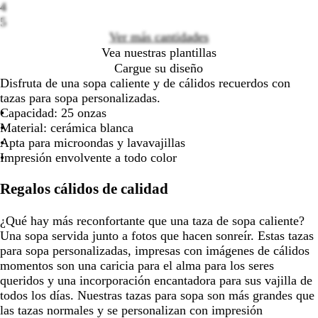
teclas
teclas
teclas
teclas
4
options
de
de
de
de
5
las
las
las
las
Ver más cantidades
flechas
flechas
flechas
flechas
Vea nuestras plantillas
para
para
para
para
Cargue su diseño
arrastrar
arrastrar
arrastrar
arrastra
Disfruta de una sopa caliente y de cálidos recuerdos con
tazas para sopa personalizadas.
Capacidad: 25 onzas
Material: cerámica blanca
Apta para microondas y lavavajillas
Impresión envolvente a todo color
Regalos cálidos de calidad
¿Qué hay más reconfortante que una taza de sopa caliente?
Una sopa servida junto a fotos que hacen sonreír. Estas tazas
para sopa personalizadas, impresas con imágenes de cálidos
momentos son una caricia para el alma para los seres
queridos y una incorporación encantadora para sus vajilla de
todos los días. Nuestras tazas para sopa son más grandes que
las tazas normales y se personalizan con impresión