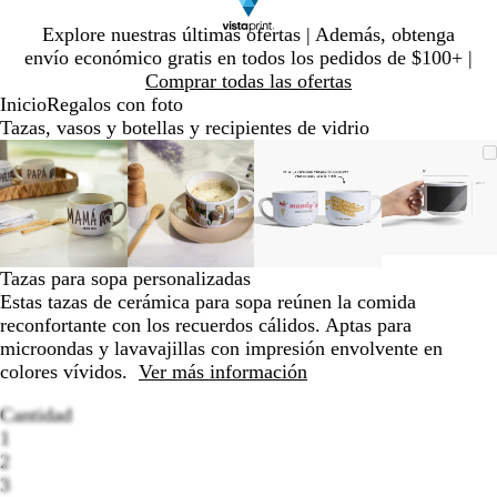
Diapositiva
Explore nuestras últimas ofertas | Además, obtenga
1
envío económico gratis en todos los pedidos de $100+ |
de
Comprar todas las ofertas
1
Inicio
Regalos con foto
Tazas, vasos y botellas y recipientes de vidrio
Diapositiva
Imagen
Ampliado
Use
Haga
Imagen
Ampliado
Use
Haga
Imagen
Ampliado
Use
Haga
Image
Ampli
Use
Haga
1
ampliable
al
la
clic
ampliable
al
la
clic
ampliable
al
la
clic
amplia
al
la
clic
de
con
mínimo
tecla
para
con
mínimo
tecla
para
con
mínimo
tecla
para
con
mínim
tecla
para
4
zoom
de
expandir
zoom
de
expandir
zoom
de
expandir
zoom
de
expand
más
más
más
más
(+)
(+)
(+)
(+)
Tazas para sopa personalizadas
y
y
y
y
Estas tazas de cerámica para sopa reúnen la comida
menos
menos
menos
menos
reconfortante con los recuerdos cálidos. Aptas para
(-)
(-)
(-)
(-)
microondas y lavavajillas con impresión envolvente en
para
para
para
para
colores vívidos.
Ver más información
acercar/alejar
acercar/alejar
acercar/alejar
acercar
con
con
con
con
Cantidad
zoom
zoom
zoom
zoom
1
y
y
y
y
2
las
las
las
las
3
Loading